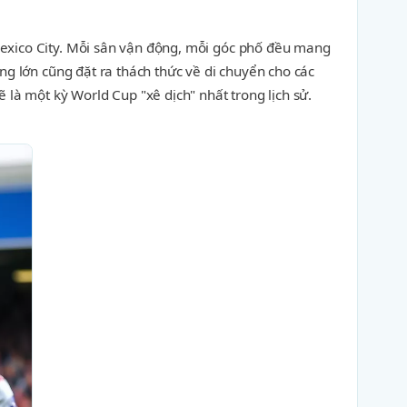
Mexico City. Mỗi sân vận động, mỗi góc phố đều mang
ộng lớn cũng đặt ra thách thức về di chuyển cho các
 là một kỳ World Cup "xê dịch" nhất trong lịch sử.