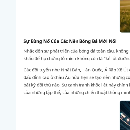
Sự Bùng Nổ Của Các Nền Bóng Đá Mới Nổi
Nhắc đến sự phát triển của bóng đá toàn cầu, không
khấu để họ chứng tỏ mình không còn là "kẻ lót đường
Các đội tuyển như Nhật Bản, Hàn Quốc, Ả Rập Xê Út đã
đấu đỉnh cao ở châu Âu hứa hẹn sẽ tạo nên những cơ
bất kỳ đối thủ nào. Sự cạnh tranh khốc liệt này chính
của những tập thể, của những chiến thuật thông minh