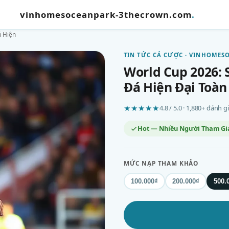
vinhomesoceanpark-3thecrown.com
.
á Hiện
TIN TỨC CÁ CƯỢC · VINHOME
World Cup 2026: 
Đá Hiện Đại Toàn
★★★★★
4.8 / 5.0 · 1,880+ đánh 
Hot — Nhiều Người Tham Gi
MỨC NẠP THAM KHẢO
100.000₫
200.000₫
500.