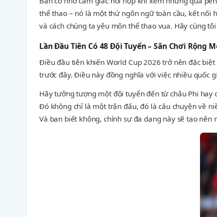
Bạn có nhớ cảm giác hồi hộp khi xem những quả penal
thể thao – nó là một thứ ngôn ngữ toàn cầu, kết nối
và cách chúng ta yêu môn thể thao vua. Hãy cùng tô
Lần Đầu Tiên Có 48 Đội Tuyển – Sân Chơi Rộng 
Điều đầu tiên khiến World Cup 2026 trở nên đặc biệt c
trước đây. Điều này đồng nghĩa với việc nhiều quốc g
Hãy tưởng tượng một đội tuyển đến từ châu Phi hay ch
Đó không chỉ là một trận đấu, đó là câu chuyện về n
Và bạn biết không, chính sự đa dạng này sẽ tạo nên 