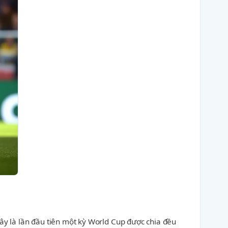
Đây là lần đầu tiên một kỳ World Cup được chia đều