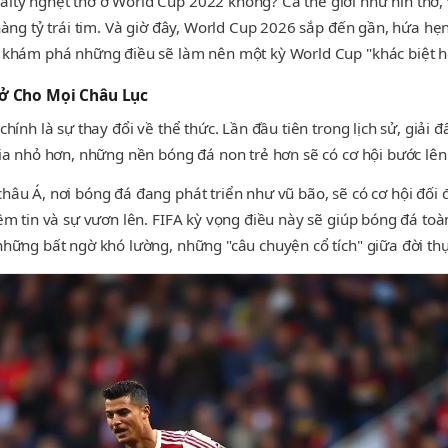
ty nghẹt thở ở World Cup 2022 không? Cả thế giới như nín thở, 
 hàng tỷ trái tim. Và giờ đây, World Cup 2026 sắp đến gần, hứa 
i khám phá những điều sẽ làm nên một kỳ World Cup "khác biệt 
Mở Cho Mọi Châu Lục
hính là sự thay đổi về thể thức. Lần đầu tiên trong lịch sử, giải
ia nhỏ hơn, những nền bóng đá non trẻ hơn sẽ có cơ hội bước lên
âu Á, nơi bóng đá đang phát triển như vũ bão, sẽ có cơ hội đối đ
iềm tin và sự vươn lên. FIFA kỳ vọng điều này sẽ giúp bóng đá to
những bất ngờ khó lường, những "câu chuyện cổ tích" giữa đời th