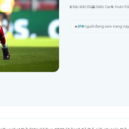
🔒 Bảo Mật SSL
🎰 Odds Cao
🔄 Hoàn Trả
🔥
319
người đang xem trang này