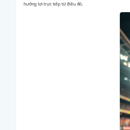
hưởng lợi trực tiếp từ điều đó.