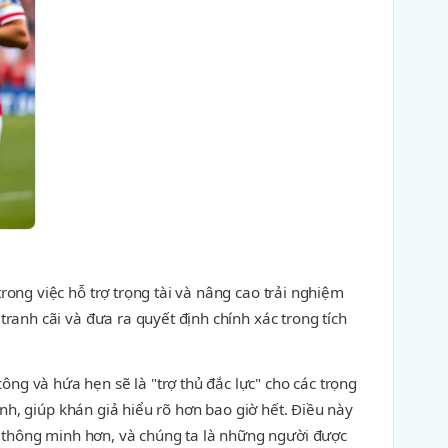
ong việc hỗ trợ trọng tài và nâng cao trải nghiệm
ranh cãi và đưa ra quyết định chính xác trong tích
g và hứa hẹn sẽ là "trợ thủ đắc lực" cho các trọng
ình, giúp khán giả hiểu rõ hơn bao giờ hết. Điều này
thông minh hơn, và chúng ta là những người được