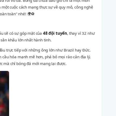
và rồi vỡ òa. Bóng đá chưa bao giờ chỉ là một môn
hẹn một cuộc cách mạng thực sự về quy mô, công nghệ
hoàn toàn" nhé! 🌍⚽
 đấu sẽ có sự góp mặt của
48 đội tuyển
, thay vì 32 như
 sân khấu lớn nhất hành tinh.
ầu trực tiếp với những ông lớn như Brazil hay Đức.
àn cầu hóa mạnh mẽ hơn, phá bỏ mọi rào cản địa lý.
ực mà chỉ bóng đá mới mang lại được.