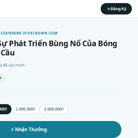
Đăng Ký
SOCEANPARK-3THECROWN.COM
Sự Phát Triển Bùng Nổ Của Bóng
 Cầu
giá đã xác minh
a
000₫
1.000.000₫
2.000.000₫
⚡ Nhận Thưởng