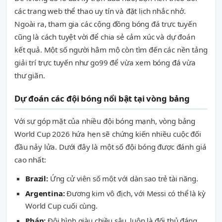
các trang web thể thao uy tín và đặt lịch nhắc nhở.
Ngoài ra, tham gia các cộng đồng bóng đá trực tuyến
cũng là cách tuyệt vời để chia sẻ cảm xúc và dự đoán
kết quả. Một số người hâm mộ còn tìm đến các nền tảng
giải trí trực tuyến như go99 để vừa xem bóng đá vừa
thư giãn.
Dự đoán các đội bóng nổi bật tại vòng bảng
Với sự góp mặt của nhiều đội bóng mạnh, vòng bảng
World Cup 2026 hứa hẹn sẽ chứng kiến nhiều cuộc đối
đầu nảy lửa. Dưới đây là một số đội bóng được đánh giá
cao nhất:
Brazil:
Ứng cử viên số một với dàn sao trẻ tài năng.
Argentina:
Đương kim vô địch, với Messi có thể là kỳ
World Cup cuối cùng.
Pháp:
Đội hình giàu chiều sâu, luôn là đối thủ đáng