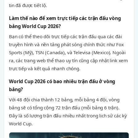
tin đã được tiết lộ.
Làm thế nào để xem trực tiếp các trận đấu vòng
bảng World Cup 2026?
Bạn có thể theo dõi trực tiếp các trận đấu qua các đài
truyền hình và nền tảng phát sóng chính thức như Fox
Sports (Mỹ), TSN (Canada), và Televisa (Mexico). Ngoài
ra, các trang web thể thao uy tín cũng cập nhật link xem
trực tiếp và kết quả nhanh chóng.
World Cup 2026 có bao nhiêu trận đấu ở vòng
bảng?
Với 48 đội chia thành 12 bảng, mỗi bảng 4 đội, vòng
bảng sẽ có tổng cộng 72 trận đấu (mỗi bảng 6 trận).
Đây là số lượng trận đấu nhiều nhất trong lịch sử các kỳ
World Cup.