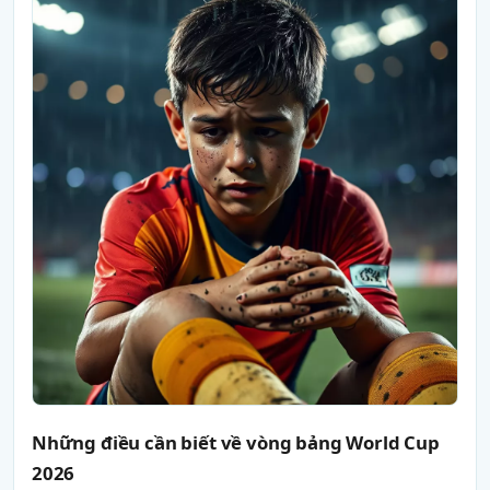
Những điều cần biết về vòng bảng World Cup
2026