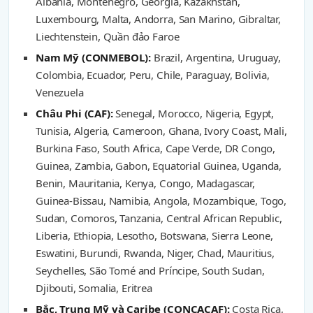
Albania, Montenegro, Georgia, Kazakhstan,
Luxembourg, Malta, Andorra, San Marino, Gibraltar,
Liechtenstein, Quần đảo Faroe
Nam Mỹ (CONMEBOL):
Brazil, Argentina, Uruguay,
Colombia, Ecuador, Peru, Chile, Paraguay, Bolivia,
Venezuela
Châu Phi (CAF):
Senegal, Morocco, Nigeria, Egypt,
Tunisia, Algeria, Cameroon, Ghana, Ivory Coast, Mali,
Burkina Faso, South Africa, Cape Verde, DR Congo,
Guinea, Zambia, Gabon, Equatorial Guinea, Uganda,
Benin, Mauritania, Kenya, Congo, Madagascar,
Guinea-Bissau, Namibia, Angola, Mozambique, Togo,
Sudan, Comoros, Tanzania, Central African Republic,
Liberia, Ethiopia, Lesotho, Botswana, Sierra Leone,
Eswatini, Burundi, Rwanda, Niger, Chad, Mauritius,
Seychelles, São Tomé and Príncipe, South Sudan,
Djibouti, Somalia, Eritrea
Bắc, Trung Mỹ và Caribe (CONCACAF):
Costa Rica,