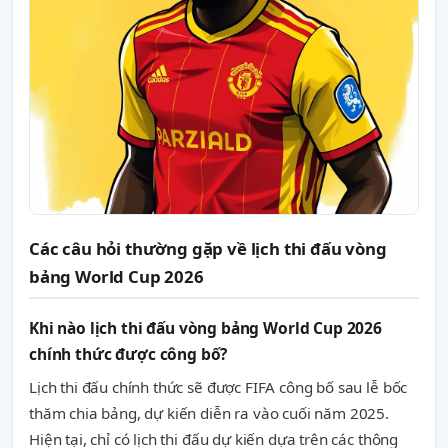
Các câu hỏi thường gặp về lịch thi đấu vòng
bảng World Cup 2026
Khi nào lịch thi đấu vòng bảng World Cup 2026
chính thức được công bố?
Lịch thi đấu chính thức sẽ được FIFA công bố sau lễ bốc
thăm chia bảng, dự kiến diễn ra vào cuối năm 2025.
Hiện tại, chỉ có lịch thi đấu dự kiến dựa trên các thông