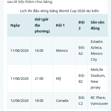
sau lễ bốc thăm chia bảng.
Lịch thi đấu vòng bảng World Cup 2026 dự kiến
Giờ (giờ
Đội
Sân vận
Ngày
địa
Đội 1
2
động
phương)
Estadio
Đội
Azteca,
11/06/2026
16:00
Mexico
A2
Mexico
City
MetLife
Đội
Stadium,
11/06/2026
21:00
Mỹ
B2
New
Jersey
Đội
BC Place,
12/06/2026
18:00
Canada
C2
Vancouver