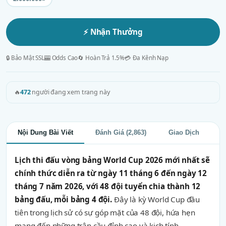
⚡ Nhận Thưởng
🔒 Bảo Mật SSL
🎰 Odds Cao
🔄 Hoàn Trả 1.5%
💳 Đa Kênh Nạp
🔥
472
người đang xem trang này
Nội Dung Bài Viết
Đánh Giá (2,863)
Giao Dịch
Lịch thi đấu vòng bảng World Cup 2026 mới nhất sẽ
chính thức diễn ra từ ngày 11 tháng 6 đến ngày 12
tháng 7 năm 2026, với 48 đội tuyển chia thành 12
bảng đấu, mỗi bảng 4 đội.
Đây là kỳ World Cup đầu
tiên trong lịch sử có sự góp mặt của 48 đội, hứa hẹn
mang đến những trận cầu đỉnh cao và kịch tính.