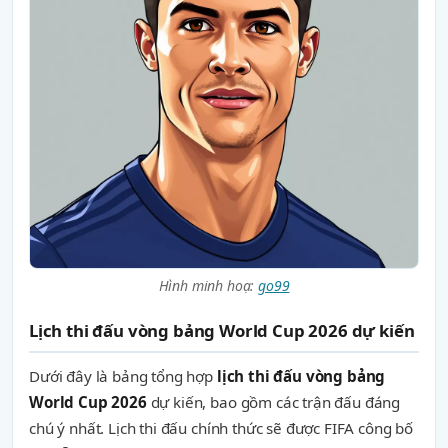
Hình minh hoạ:
go99
Lịch thi đấu vòng bảng World Cup 2026 dự kiến
Dưới đây là bảng tổng hợp
lịch thi đấu vòng bảng
World Cup 2026
dự kiến, bao gồm các trận đấu đáng
chú ý nhất. Lịch thi đấu chính thức sẽ được FIFA công bố