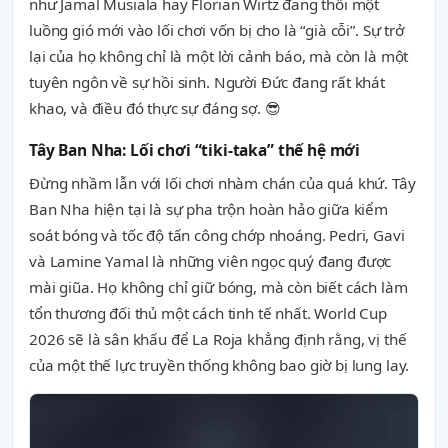
như Jamal Musiala hay Florian Wirtz đang thổi một
luồng gió mới vào lối chơi vốn bị cho là “già cỗi”. Sự trở
lại của họ không chỉ là một lời cảnh báo, mà còn là một
tuyên ngôn về sự hồi sinh. Người Đức đang rất khát
khao, và điều đó thực sự đáng sợ. 😎
Tây Ban Nha: Lối chơi “tiki-taka” thế hệ mới
Đừng nhầm lẫn với lối chơi nhàm chán của quá khứ. Tây
Ban Nha hiện tại là sự pha trộn hoàn hảo giữa kiểm
soát bóng và tốc độ tấn công chớp nhoáng. Pedri, Gavi
và Lamine Yamal là những viên ngọc quý đang được
mài giũa. Họ không chỉ giữ bóng, mà còn biết cách làm
tổn thương đối thủ một cách tinh tế nhất. World Cup
2026 sẽ là sân khấu để La Roja khẳng định rằng, vị thế
của một thế lực truyền thống không bao giờ bị lung lay.