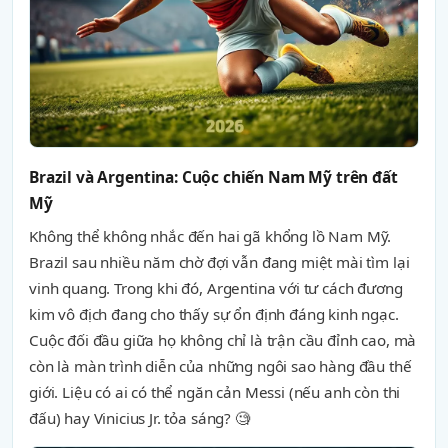
Brazil và Argentina: Cuộc chiến Nam Mỹ trên đất
Mỹ
Không thể không nhắc đến hai gã khổng lồ Nam Mỹ.
Brazil sau nhiều năm chờ đợi vẫn đang miệt mài tìm lại
vinh quang. Trong khi đó, Argentina với tư cách đương
kim vô địch đang cho thấy sự ổn định đáng kinh ngạc.
Cuộc đối đầu giữa họ không chỉ là trận cầu đỉnh cao, mà
còn là màn trình diễn của những ngôi sao hàng đầu thế
giới. Liệu có ai có thể ngăn cản Messi (nếu anh còn thi
đấu) hay Vinicius Jr. tỏa sáng? 🧐