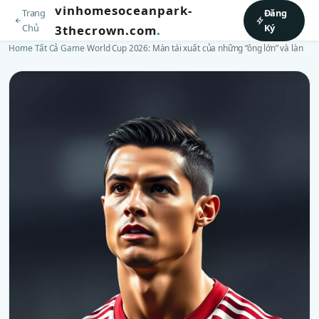
vinhomesoceanpark-
Trang
Đăng
Chủ
Ký
3thecrown.com
.
Home
›
Tất Cả Game
›
World Cup 2026: Màn tái xuất của những “ông lớn” và làn