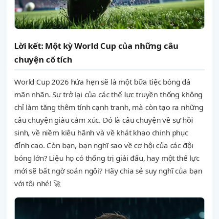
Lời kết: Một kỳ World Cup của những câu
chuyện cổ tích
World Cup 2026 hứa hẹn sẽ là một bữa tiệc bóng đá
mãn nhãn. Sự trở lại của các thế lực truyền thống không
chỉ làm tăng thêm tính cạnh tranh, mà còn tạo ra những
câu chuyện giàu cảm xúc. Đó là câu chuyện về sự hồi
sinh, về niềm kiêu hãnh và về khát khao chinh phục
đỉnh cao. Còn bạn, bạn nghĩ sao về cơ hội của các đội
bóng lớn? Liệu họ có thống trị giải đấu, hay một thế lực
mới sẽ bất ngờ soán ngôi? Hãy chia sẻ suy nghĩ của bạn
với tôi nhé! 🚀