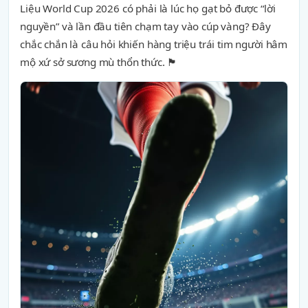
Liệu World Cup 2026 có phải là lúc họ gạt bỏ được “lời
nguyền” và lần đầu tiên chạm tay vào cúp vàng? Đây
chắc chắn là câu hỏi khiến hàng triệu trái tim người hâm
mộ xứ sở sương mù thổn thức. 🏴󠁧󠁢󠁥󠁮󠁧󠁿