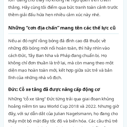
thắng. Hãy cùng tôi điểm qua bức tranh toàn cảnh trước
thềm giải đấu hứa hẹn nhiều cảm xúc này nhé.
Những “cơn địa chấn” mang tên các thế lực cũ
Nếu ai đó nghĩ rằng bóng đá đỉnh cao đã thuộc về
những đội bóng mới nổi hoàn toàn, thì hãy nhìn vào
cách Đức, Tây Ban Nha và Pháp đang chuẩn bị. Họ
không chỉ đơn thuần là trở lại, mà còn mang theo một
diện mạo hoàn toàn mới, kết hợp giữa sức trẻ và bản
lĩnh của những nhà vô địch.
Đức: Cỗ xe tăng đã được nâng cấp động cơ
Những “cỗ xe tăng” Đức từng trải qua giai đoạn khủng
hoảng niềm tin sau World Cup 2018 và 2022. Nhưng giờ
đây, với sự dẫn dắt của Julian Nagelsmann, họ đang cho
thấy một bộ mặt đầy tốc độ và biến hóa. Các cầu thủ trẻ