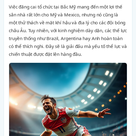
Việc đăng cai tổ chức tại Bắc Mỹ mang đến một lợi thế
sân nhà rất lớn cho Mỹ và Mexico, nhưng nó cũng là
một thử thách về mặt khí hậu và địa lý cho các đội bóng
châu Âu. Tuy nhiên, với kinh nghiệm dày dặn, các thế lực
truyền thống như Brazil, Argentina hay Anh hoàn toàn
có thể thích nghi. Đây sẽ là giải đấu mà yếu tố thể lực và
chiến thuật được đặt lên hàng đầu.