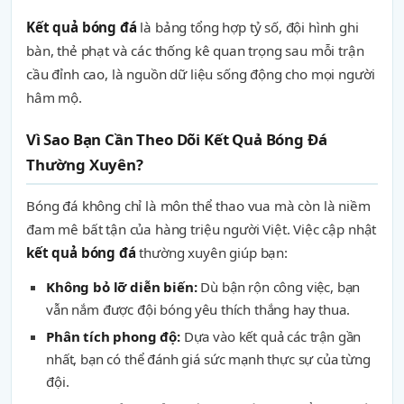
Kết quả bóng đá
là bảng tổng hợp tỷ số, đội hình ghi
bàn, thẻ phạt và các thống kê quan trọng sau mỗi trận
cầu đỉnh cao, là nguồn dữ liệu sống động cho mọi người
hâm mộ.
Vì Sao Bạn Cần Theo Dõi Kết Quả Bóng Đá
Thường Xuyên?
Bóng đá không chỉ là môn thể thao vua mà còn là niềm
đam mê bất tận của hàng triệu người Việt. Việc cập nhật
kết quả bóng đá
thường xuyên giúp bạn:
Không bỏ lỡ diễn biến:
Dù bận rộn công việc, bạn
vẫn nắm được đội bóng yêu thích thắng hay thua.
Phân tích phong độ:
Dựa vào kết quả các trận gần
nhất, bạn có thể đánh giá sức mạnh thực sự của từng
đội.