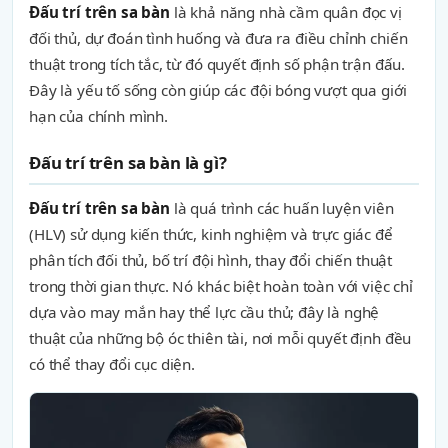
Đấu trí trên sa bàn
là khả năng nhà cầm quân đọc vị
đối thủ, dự đoán tình huống và đưa ra điều chỉnh chiến
thuật trong tích tắc, từ đó quyết định số phận trận đấu.
Đây là yếu tố sống còn giúp các đội bóng vượt qua giới
hạn của chính mình.
Đấu trí trên sa bàn là gì?
Đấu trí trên sa bàn
là quá trình các huấn luyện viên
(HLV) sử dụng kiến thức, kinh nghiệm và trực giác để
phân tích đối thủ, bố trí đội hình, thay đổi chiến thuật
trong thời gian thực. Nó khác biệt hoàn toàn với việc chỉ
dựa vào may mắn hay thể lực cầu thủ; đây là nghệ
thuật của những bộ óc thiên tài, nơi mỗi quyết định đều
có thể thay đổi cục diện.