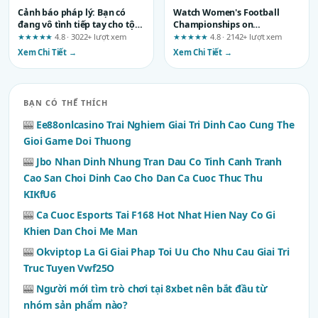
Cảnh báo pháp lý: Bạn có
Watch Women's Football
đang vô tình tiếp tay cho tội
Championships on
phạm qua quảng bá Tài Xỉu
mm88.observer: A Measured
★★★★★
4.8 · 3022+ lượt xem
★★★★★
4.8 · 2142+ lượt xem
online?
Look at Who Actually
Xem Chi Tiết →
Xem Chi Tiết →
Benefits
BẠN CÓ THỂ THÍCH
🎰
Ee88onlcasino Trai Nghiem Giai Tri Dinh Cao Cung The
Gioi Game Doi Thuong
🎰
Jbo Nhan Dinh Nhung Tran Dau Co Tinh Canh Tranh
Cao San Choi Dinh Cao Cho Dan Ca Cuoc Thuc Thu
KIKfU6
🎰
Ca Cuoc Esports Tai F168 Hot Nhat Hien Nay Co Gi
Khien Dan Choi Me Man
🎰
Okviptop La Gi Giai Phap Toi Uu Cho Nhu Cau Giai Tri
Truc Tuyen Vwf25O
🎰
Người mới tìm trò chơi tại 8xbet nên bắt đầu từ
nhóm sản phẩm nào?