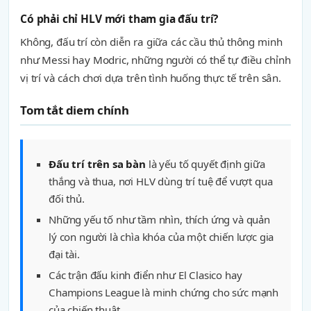
Có phải chỉ HLV mới tham gia đấu trí?
Không, đấu trí còn diễn ra giữa các cầu thủ thông minh
như Messi hay Modric, những người có thể tự điều chỉnh
vị trí và cách chơi dựa trên tình huống thực tế trên sân.
Tom tắt diem chính
Đấu trí trên sa bàn
là yếu tố quyết định giữa
thắng và thua, nơi HLV dùng trí tuệ để vượt qua
đối thủ.
Những yếu tố như tầm nhìn, thích ứng và quản
lý con người là chìa khóa của một chiến lược gia
đại tài.
Các trận đấu kinh điển như El Clasico hay
Champions League là minh chứng cho sức mạnh
của chiến thuật.