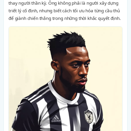
thay người thần kỳ. Ông không phải là người xây dựng
triết lý cố định, nhưng biết cách tối ưu hóa từng cầu thủ
để giành chiến thắng trong những thời khắc quyết định.