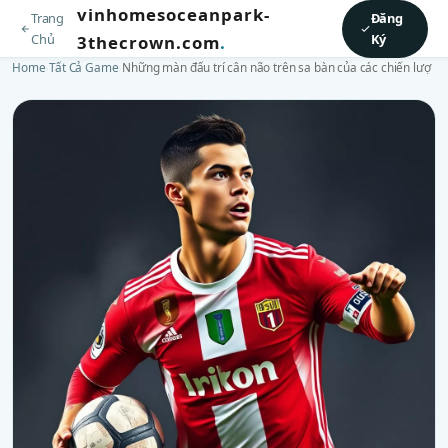
vinhomesoceanpark-
Trang
Đăng
Chủ
Ký
3thecrown.com
.
Home
›
Tất Cả Game
›
Những màn đấu trí cân não trên sa bàn của các chiến lượ