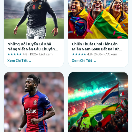
Những Đội Tuyển Có Khả
Chiến Thuật Chơi Tiến Lên
Năng Viết Nên Câu Chuyện
Miền Nam Go88 Bất Bại Từ
Cổ Tích Vĩ Đại Nhất Lịch Sử
Cao Thủ
★★★★★
4.8 · 1926+ lượt xem
★★★★★
4.8 · 2450+ lượt xem
Xem Chi Tiết →
Xem Chi Tiết →