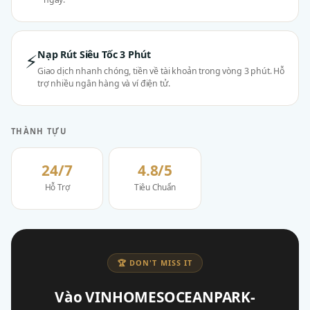
Nạp Rút Siêu Tốc 3 Phút
⚡
Giao dịch nhanh chóng, tiền về tài khoản trong vòng 3 phút. Hỗ
trợ nhiều ngân hàng và ví điện tử.
THÀNH TỰU
24/7
4.8/5
Hỗ Trợ
Tiêu Chuẩn
🏆 DON'T MISS IT
Vào VINHOMESOCEANPARK-