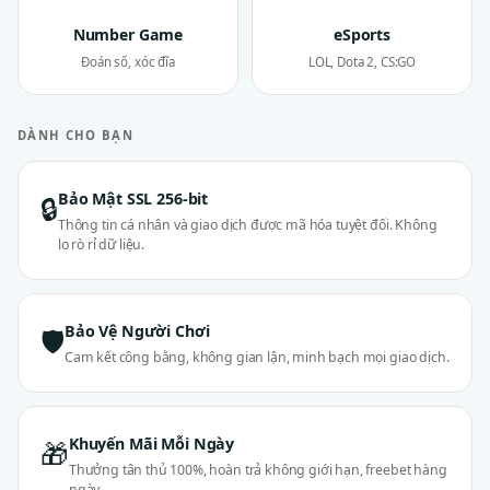
Number Game
eSports
Đoán số, xóc đĩa
LOL, Dota 2, CS:GO
DÀNH CHO BẠN
Bảo Mật SSL 256-bit
🔒
Thông tin cá nhân và giao dịch được mã hóa tuyệt đối. Không
lo rò rỉ dữ liệu.
Bảo Vệ Người Chơi
🛡
Cam kết công bằng, không gian lận, minh bạch mọi giao dịch.
Khuyến Mãi Mỗi Ngày
🎁
Thưởng tân thủ 100%, hoàn trả không giới hạn, freebet hàng
ngày.