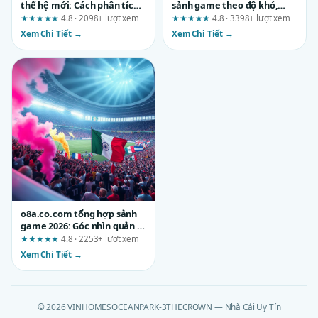
thế hệ mới: Cách phân tích
sảnh game theo độ khó,
luật, xác suất và mức biến
nhịp chơi và cách quản lý
★★★★★
4.8 · 2098+ lượt xem
★★★★★
4.8 · 3398+ lượt xem
động trước khi đặt cược
vốn thực tế
Xem Chi Tiết →
Xem Chi Tiết →
o8a.co.com tổng hợp sảnh
game 2026: Góc nhìn quản lý
vốn cho người chơi có kỷ
★★★★★
4.8 · 2253+ lượt xem
luật
Xem Chi Tiết →
© 2026 VINHOMESOCEANPARK-3THECROWN — Nhà Cái Uy Tín