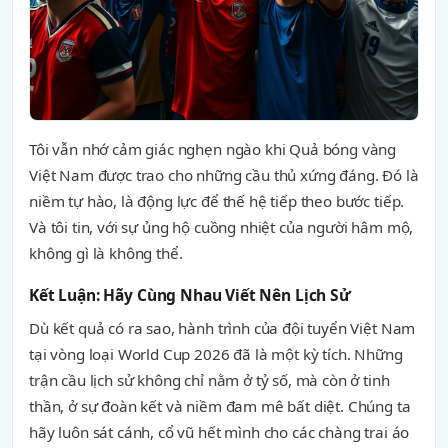
Tôi vẫn nhớ cảm giác nghẹn ngào khi Quả bóng vàng
Việt Nam được trao cho những cầu thủ xứng đáng. Đó là
niềm tự hào, là động lực để thế hệ tiếp theo bước tiếp.
Và tôi tin, với sự ủng hộ cuồng nhiệt của người hâm mộ,
không gì là không thể.
Kết Luận: Hãy Cùng Nhau Viết Nên Lịch Sử
Dù kết quả có ra sao, hành trình của đội tuyển Việt Nam
tại vòng loại World Cup 2026 đã là một kỳ tích. Những
trận cầu lịch sử không chỉ nằm ở tỷ số, mà còn ở tinh
thần, ở sự đoàn kết và niềm đam mê bất diệt. Chúng ta
hãy luôn sát cánh, cổ vũ hết mình cho các chàng trai áo