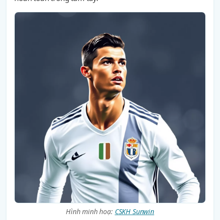
Hình minh hoạ:
CSKH Sunwin