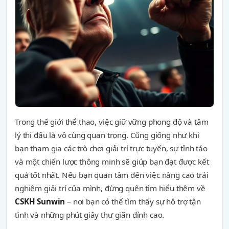
Trong thế giới thể thao, việc giữ vững phong độ và tâm
lý thi đấu là vô cùng quan trọng. Cũng giống như khi
bạn tham gia các trò chơi giải trí trực tuyến, sự tỉnh táo
và một chiến lược thông minh sẽ giúp bạn đạt được kết
quả tốt nhất. Nếu bạn quan tâm đến việc nâng cao trải
nghiệm giải trí của mình, đừng quên tìm hiểu thêm về
CSKH Sunwin
– nơi bạn có thể tìm thấy sự hỗ trợ tận
tình và những phút giây thư giãn đỉnh cao.