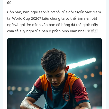
đỏ.
Còn bạn, bạn nghĩ sao về cơ hội của đội tuyển Việt Nam
tại World Cup 2026? Liệu chúng ta có thể làm nên bất
ngờ và ghi tên mình vào bản đồ bóng đá thế giới? Hãy
chia sẻ suy nghĩ của bạn ở phần bình luận nhé! 🎉🇻🇳