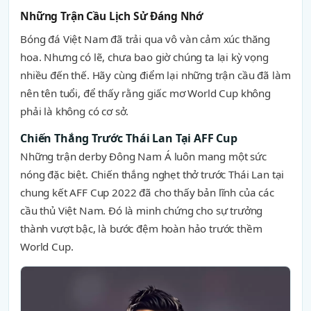
Những Trận Cầu Lịch Sử Đáng Nhớ
Bóng đá Việt Nam đã trải qua vô vàn cảm xúc thăng
hoa. Nhưng có lẽ, chưa bao giờ chúng ta lại kỳ vọng
nhiều đến thế. Hãy cùng điểm lại những trận cầu đã làm
nên tên tuổi, để thấy rằng giấc mơ World Cup không
phải là không có cơ sở.
Chiến Thắng Trước Thái Lan Tại AFF Cup
Những trận derby Đông Nam Á luôn mang một sức
nóng đặc biệt. Chiến thắng nghẹt thở trước Thái Lan tại
chung kết AFF Cup 2022 đã cho thấy bản lĩnh của các
cầu thủ Việt Nam. Đó là minh chứng cho sự trưởng
thành vượt bậc, là bước đệm hoàn hảo trước thềm
World Cup.