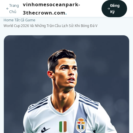
vinhomesoceanpark-
Trang
Đăng
Chủ
Ký
3thecrown.com
.
Home
›
Tất Cả Game
›
World Cup 2026 Và Những Trận Cầu Lịch Sử: Khi Bóng Đá V