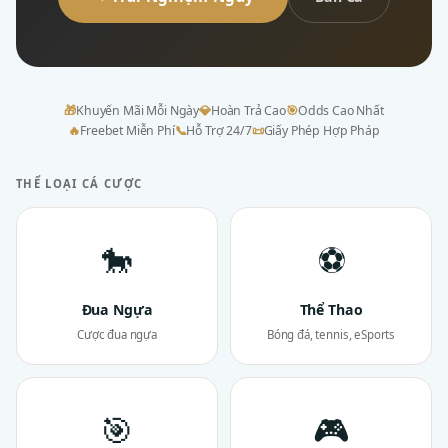
🎁
Khuyến Mãi Mỗi Ngày
💎
Hoàn Trả Cao
🎯
Odds Cao Nhất
🔥
Freebet Miễn Phí
📞
Hỗ Trợ 24/7
📜
Giấy Phép Hợp Pháp
THỂ LOẠI CÁ CƯỢC
🐎
⚽
Đua Ngựa
Thể Thao
Cược đua ngựa
Bóng đá, tennis, eSports
🎯
🎮