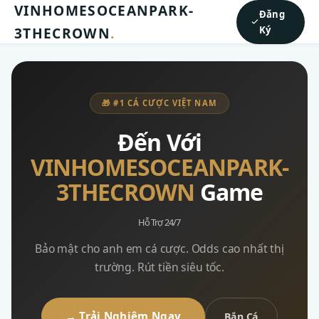
VINHOMESOCEANPARK-
Đăng
3THECROWN
.
Ký
🎁 #1 CÁ CƯỢC VIỆT NAM
Đến Với
VINHOMESOCEANPARK-
3THECROWN
Game
Hỗ Trợ 24/7
Bảo mật cho anh em cá cược. Odds cao nhất thị
trường. Rút tiền siêu tốc.
→ Trải Nghiệm Ngay
Bắn Cá