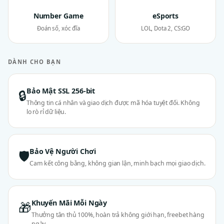
Number Game
eSports
Đoán số, xóc đĩa
LOL, Dota 2, CS:GO
DÀNH CHO BẠN
Bảo Mật SSL 256-bit
🔒
Thông tin cá nhân và giao dịch được mã hóa tuyệt đối. Không
lo rò rỉ dữ liệu.
Bảo Vệ Người Chơi
🛡
Cam kết công bằng, không gian lận, minh bạch mọi giao dịch.
Khuyến Mãi Mỗi Ngày
🎁
Thưởng tân thủ 100%, hoàn trả không giới hạn, freebet hàng
ngày.