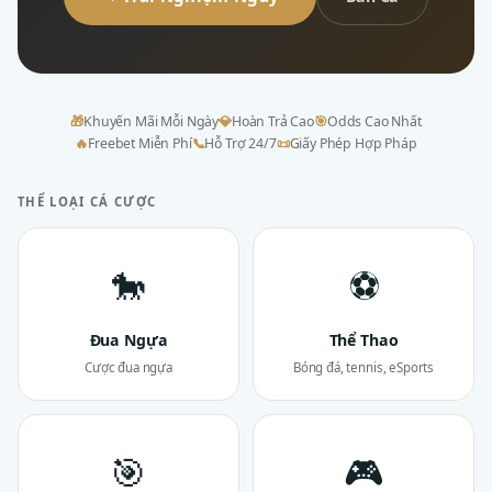
🎁
Khuyến Mãi Mỗi Ngày
💎
Hoàn Trả Cao
🎯
Odds Cao Nhất
🔥
Freebet Miễn Phí
📞
Hỗ Trợ 24/7
📜
Giấy Phép Hợp Pháp
THỂ LOẠI CÁ CƯỢC
🐎
⚽
Đua Ngựa
Thể Thao
Cược đua ngựa
Bóng đá, tennis, eSports
🎯
🎮