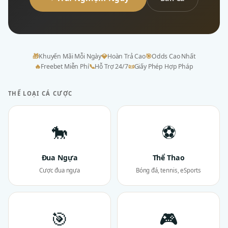
🎁
Khuyến Mãi Mỗi Ngày
💎
Hoàn Trả Cao
🎯
Odds Cao Nhất
🔥
Freebet Miễn Phí
📞
Hỗ Trợ 24/7
📜
Giấy Phép Hợp Pháp
THỂ LOẠI CÁ CƯỢC
🐎
⚽
Đua Ngựa
Thể Thao
Cược đua ngựa
Bóng đá, tennis, eSports
🎯
🎮