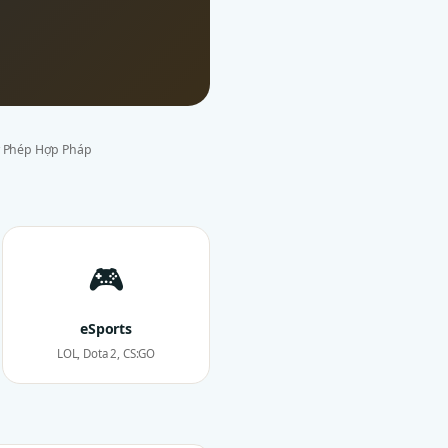
y Phép Hợp Pháp
🎮
eSports
LOL, Dota 2, CS:GO