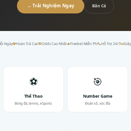
→ Trải Nghiệm Ngay
Bắn Cá
ỗi Ngày
💎
Hoàn Trả Cao
🎯
Odds Cao Nhất
🔥
Freebet Miễn Phí
📞
Hỗ Trợ 24/7
📜
Giấ
⚽
🎯
Thể Thao
Number Game
Bóng đá, tennis, eSports
Đoán số, xóc đĩa