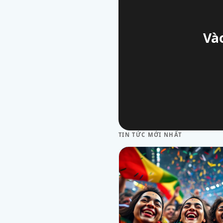
Và
TIN TỨC MỚI NHẤT