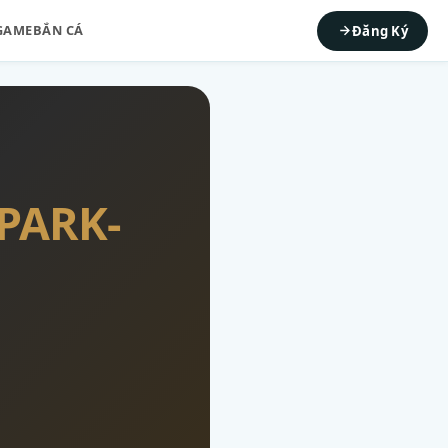
GAME
BẮN CÁ
Đăng Ký
PARK-