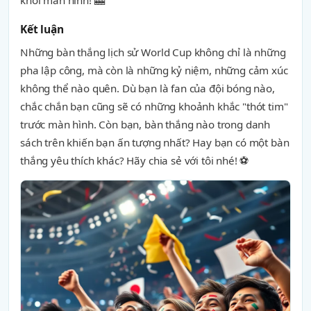
khỏi màn hình! 🎰
Kết luận
Những bàn thắng lịch sử World Cup không chỉ là những
pha lập công, mà còn là những kỷ niệm, những cảm xúc
không thể nào quên. Dù bạn là fan của đội bóng nào,
chắc chắn bạn cũng sẽ có những khoảnh khắc "thót tim"
trước màn hình. Còn bạn, bàn thắng nào trong danh
sách trên khiến bạn ấn tượng nhất? Hay bạn có một bàn
thắng yêu thích khác? Hãy chia sẻ với tôi nhé! ⚽