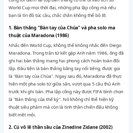
World Cup mọi thời đại, những pha lập công mà nếu
bạn là tín đồ túc cầu, chắc chắn không thể bỏ lỡ.
1. Bàn thắng "Bàn tay của Chúa" và pha solo ma
thuật của Maradona (1986)
Nhắc đến World Cup, không thể không nhắc đến Diego
Maradona. Trong trận tứ kết gặp Anh năm 1986, ông đã
ghi hai bàn thắng mang hai phong cách hoàn toàn đối
lập. Đầu tiên là bàn thắng bằng tay nổi tiếng, được gọi
là "Bàn tay của Chúa". Ngay sau đó, Maradona đã thực
hiện một pha solo từ giữa sân, vượt qua 5 cầu thủ Anh
trước khi ghi bàn. Pha lập công này được FIFA bình chọn
là "Bàn thắng của thế kỷ". Nó không chỉ thể hiện kỹ
thuật siêu phàm mà còn là tinh thần chiến đấu không
biết mệt mỏi.
2. Cú vô lê thần sầu của Zinedine Zidane (2002)