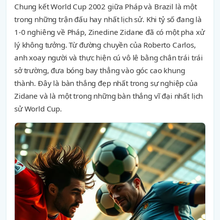
Chung kết World Cup 2002 giữa Pháp và Brazil là một
trong những trận đấu hay nhất lịch sử. Khi tỷ số đang là
1-0 nghiêng về Pháp, Zinedine Zidane đã có một pha xử
lý không tưởng. Từ đường chuyền của Roberto Carlos,
anh xoay người và thực hiện cú vô lê bằng chân trái trái
sở trường, đưa bóng bay thẳng vào góc cao khung
thành. Đây là bàn thắng đẹp nhất trong sự nghiệp của
Zidane và là một trong những bàn thắng vĩ đại nhất lịch
sử World Cup.