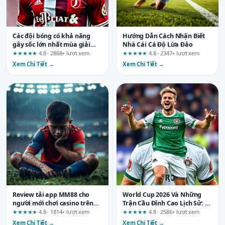
Các đội bóng có khả năng
Hướng Dẫn Cách Nhận Biết
gây sốc lớn nhất mùa giải
Nhà Cái Cá Độ Lừa Đảo
năm nay
★★★★★
4.8 · 2868+ lượt xem
★★★★★
4.8 · 2347+ lượt xem
Xem Chi Tiết →
Xem Chi Tiết →
Review tải app MM88 cho
World Cup 2026 Và Những
người mới chơi casino trên
Trận Cầu Đỉnh Cao Lịch Sử: Kỷ
mobile: Có thực sự dễ dàng?
Nguyên Mới Của Bóng Đá Thế
★★★★★
4.8 · 1814+ lượt xem
★★★★★
4.8 · 2586+ lượt xem
Giới
Xem Chi Tiết →
Xem Chi Tiết →