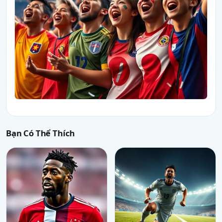
Bạn Có Thể Thích