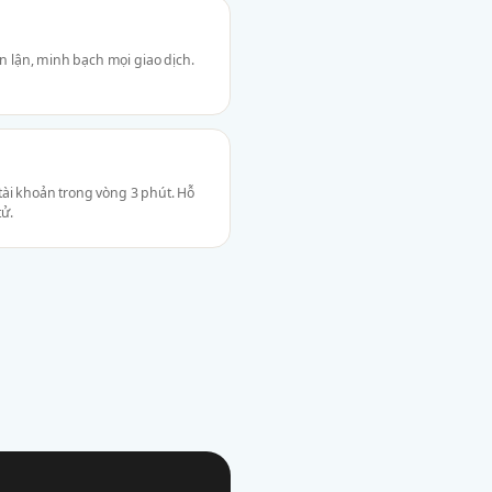
 lận, minh bạch mọi giao dịch.
tài khoản trong vòng 3 phút. Hỗ
tử.