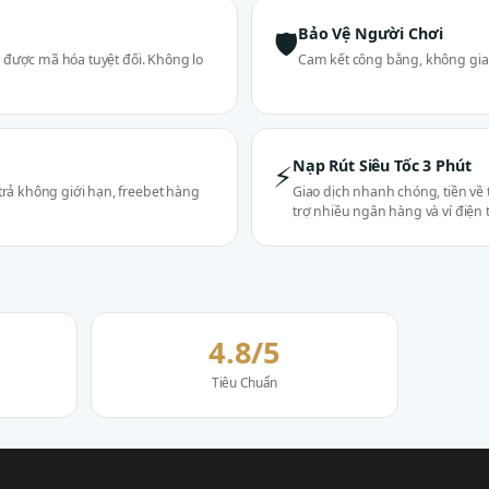
Bảo Vệ Người Chơi
🛡
h được mã hóa tuyệt đối. Không lo
Cam kết công bằng, không gian
Nạp Rút Siêu Tốc 3 Phút
⚡
rả không giới hạn, freebet hàng
Giao dịch nhanh chóng, tiền về 
trợ nhiều ngân hàng và ví điện 
4.8/5
Tiêu Chuẩn