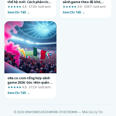
thế hệ mới: Cách phân tích
sảnh game theo độ khó,
luật, xác suất và mức biến
nhịp chơi và cách quản lý
★★★★★
4.8 · 3130+ lượt xem
★★★★★
4.8 · 3387+ lượt xem
động trước khi đặt cược
vốn thực tế
Xem Chi Tiết →
Xem Chi Tiết →
o8a.co.com tổng hợp sảnh
game 2026: Góc nhìn quản lý
vốn cho người chơi có kỷ
★★★★★
4.8 · 3153+ lượt xem
luật
Xem Chi Tiết →
© 2026 VINHOMESOCEANPARK-3THECROWN — Nhà Cái Uy Tín