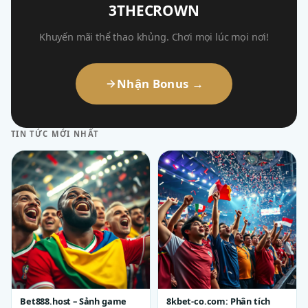
3THECROWN
Khuyến mãi thể thao khủng. Chơi mọi lúc mọi nơi!
Nhận Bonus →
TIN TỨC MỚI NHẤT
Bet888.host – Sảnh game
8kbet-co.com: Phân tích