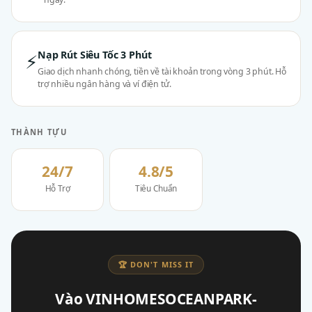
Nạp Rút Siêu Tốc 3 Phút
⚡
Giao dịch nhanh chóng, tiền về tài khoản trong vòng 3 phút. Hỗ
trợ nhiều ngân hàng và ví điện tử.
THÀNH TỰU
24/7
4.8/5
Hỗ Trợ
Tiêu Chuẩn
🏆 DON'T MISS IT
Vào VINHOMESOCEANPARK-