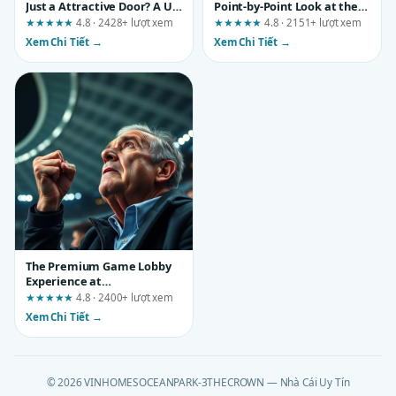
Just a Attractive Door? A UX
Point-by-Point Look at the
Review of the 8kbet
Premium Game Room
★★★★★
4.8 · 2428+ lượt xem
★★★★★
4.8 · 2151+ lượt xem
Experience
Xem Chi Tiết →
Xem Chi Tiết →
The Premium Game Lobby
Experience at
123b.furniture: What You
★★★★★
4.8 · 2400+ lượt xem
Expect Before Entering vs.
Xem Chi Tiết →
What You Must Verify
Yourself
© 2026 VINHOMESOCEANPARK-3THECROWN — Nhà Cái Uy Tín