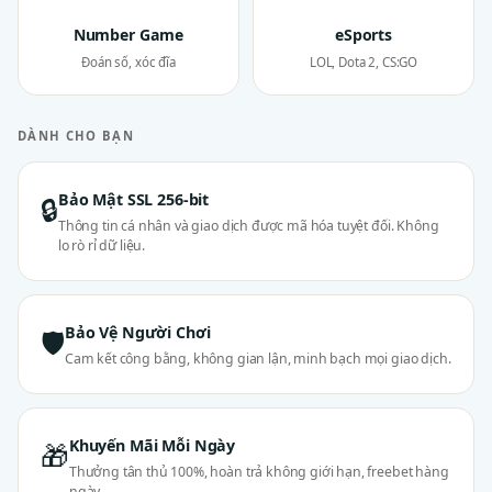
Number Game
eSports
Đoán số, xóc đĩa
LOL, Dota 2, CS:GO
DÀNH CHO BẠN
Bảo Mật SSL 256-bit
🔒
Thông tin cá nhân và giao dịch được mã hóa tuyệt đối. Không
lo rò rỉ dữ liệu.
Bảo Vệ Người Chơi
🛡
Cam kết công bằng, không gian lận, minh bạch mọi giao dịch.
Khuyến Mãi Mỗi Ngày
🎁
Thưởng tân thủ 100%, hoàn trả không giới hạn, freebet hàng
ngày.