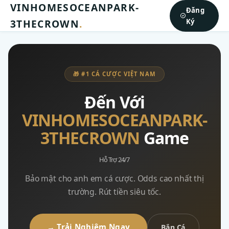
VINHOMESOCEANPARK-
Đăng
3THECROWN
.
Ký
🎁 #1 CÁ CƯỢC VIỆT NAM
Đến Với
VINHOMESOCEANPARK-
3THECROWN
Game
Hỗ Trợ 24/7
Bảo mật cho anh em cá cược. Odds cao nhất thị
trường. Rút tiền siêu tốc.
→ Trải Nghiệm Ngay
Bắn Cá