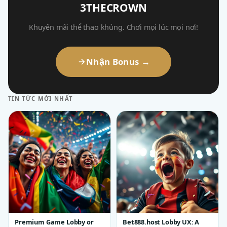
3THECROWN
Khuyến mãi thể thao khủng. Chơi mọi lúc mọi nơi!
Nhận Bonus →
TIN TỨC MỚI NHẤT
Premium Game Lobby or
Bet888.host Lobby UX: A