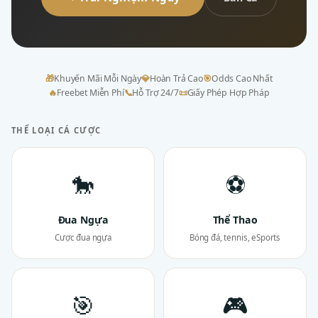
🎁
Khuyến Mãi Mỗi Ngày
💎
Hoàn Trả Cao
🎯
Odds Cao Nhất
🔥
Freebet Miễn Phí
📞
Hỗ Trợ 24/7
📜
Giấy Phép Hợp Pháp
THỂ LOẠI CÁ CƯỢC
🐎
⚽
Đua Ngựa
Thể Thao
Cược đua ngựa
Bóng đá, tennis, eSports
🎯
🎮