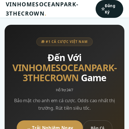
VINHOMESOCEANPARK-
Đăng
3THECROWN
.
Ký
🎁 #1 CÁ CƯỢC VIỆT NAM
Đến Với
VINHOMESOCEANPARK-
3THECROWN
Game
Hỗ Trợ 24/7
Bảo mật cho anh em cá cược. Odds cao nhất thị
trường. Rút tiền siêu tốc.
→ Trải Nghiệm Ngay
Bắn Cá