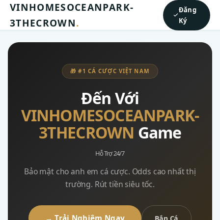
VINHOMESOCEANPARK-
Đăng
3THECROWN
.
Ký
🎁 #1 CÁ CƯỢC VIỆT NAM
Đến Với
VINHOMESOCEANPARK-
3THECROWN
Game
Hỗ Trợ 24/7
Bảo mật cho anh em cá cược. Odds cao nhất thị
trường. Rút tiền siêu tốc.
→ Trải Nghiệm Ngay
Bắn Cá