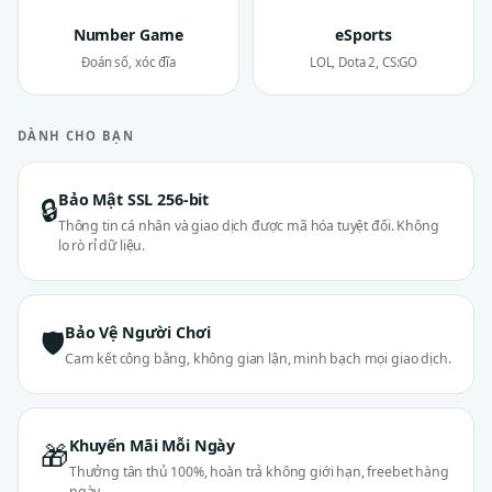
Number Game
eSports
Đoán số, xóc đĩa
LOL, Dota 2, CS:GO
DÀNH CHO BẠN
Bảo Mật SSL 256-bit
🔒
Thông tin cá nhân và giao dịch được mã hóa tuyệt đối. Không
lo rò rỉ dữ liệu.
Bảo Vệ Người Chơi
🛡
Cam kết công bằng, không gian lận, minh bạch mọi giao dịch.
Khuyến Mãi Mỗi Ngày
🎁
Thưởng tân thủ 100%, hoàn trả không giới hạn, freebet hàng
ngày.