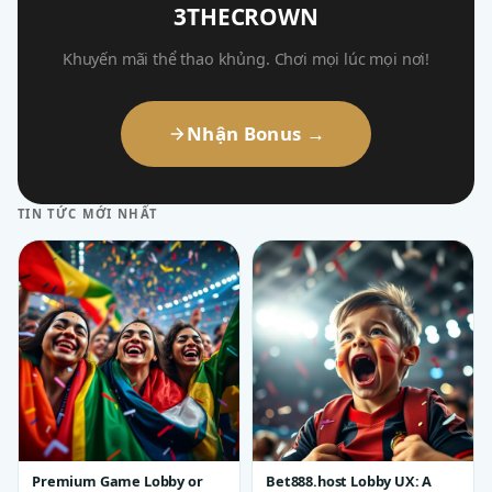
3THECROWN
Khuyến mãi thể thao khủng. Chơi mọi lúc mọi nơi!
Nhận Bonus →
TIN TỨC MỚI NHẤT
Premium Game Lobby or
Bet888.host Lobby UX: A