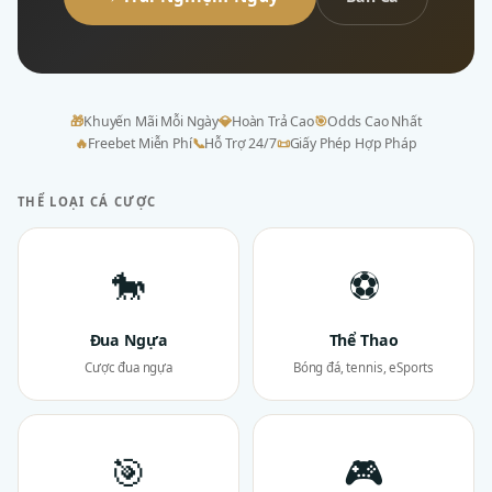
🎁
Khuyến Mãi Mỗi Ngày
💎
Hoàn Trả Cao
🎯
Odds Cao Nhất
🔥
Freebet Miễn Phí
📞
Hỗ Trợ 24/7
📜
Giấy Phép Hợp Pháp
THỂ LOẠI CÁ CƯỢC
🐎
⚽
Đua Ngựa
Thể Thao
Cược đua ngựa
Bóng đá, tennis, eSports
🎯
🎮