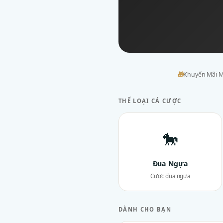
🎁
Khuyến Mãi M
THỂ LOẠI CÁ CƯỢC
🐎
Đua Ngựa
Cược đua ngựa
DÀNH CHO BẠN