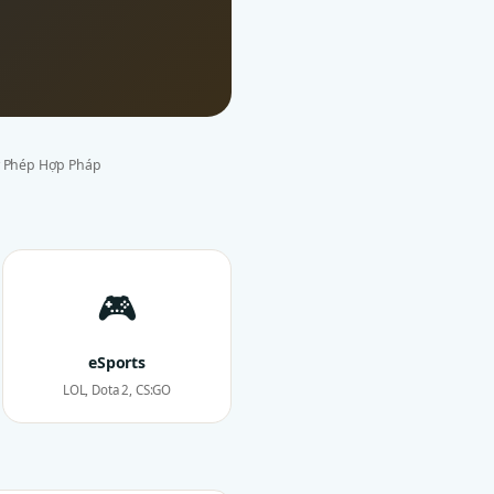
y Phép Hợp Pháp
🎮
eSports
LOL, Dota 2, CS:GO