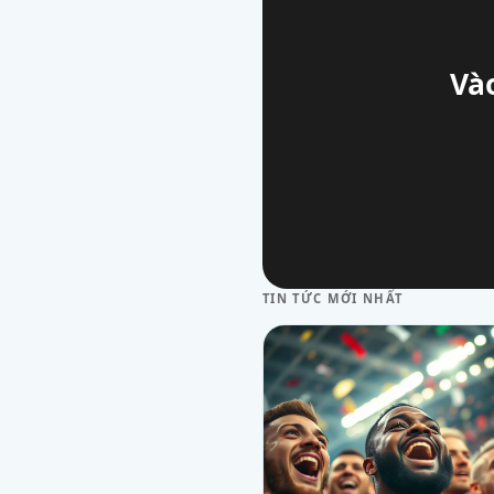
Và
TIN TỨC MỚI NHẤT