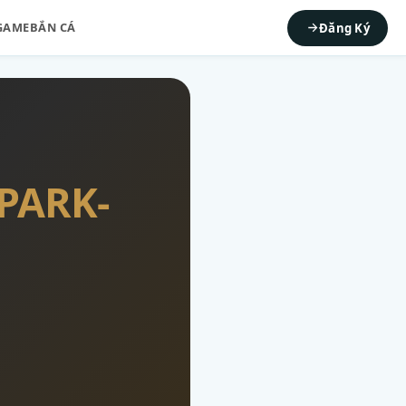
GAME
BẮN CÁ
Đăng Ký
PARK-