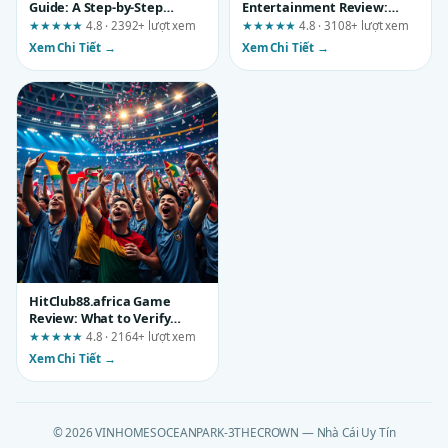
Guide: A Step-by-Step
Entertainment Review:
Walkthrough for New
Does the Themed Reel
★★★★★
4.8 · 2392+ lượt xem
★★★★★
4.8 · 3108+ lượt xem
Online Players
Game Experience Hold Up?
Xem Chi Tiết →
Xem Chi Tiết →
HitClub88.africa Game
Review: What to Verify
Before You Deposit
★★★★★
4.8 · 2164+ lượt xem
Xem Chi Tiết →
© 2026 VINHOMESOCEANPARK-3THECROWN — Nhà Cái Uy Tín