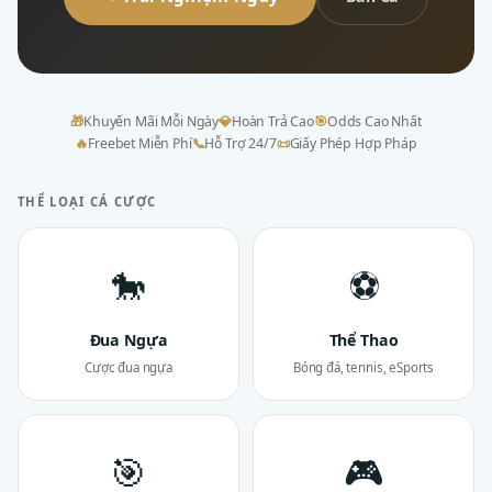
🎁
Khuyến Mãi Mỗi Ngày
💎
Hoàn Trả Cao
🎯
Odds Cao Nhất
🔥
Freebet Miễn Phí
📞
Hỗ Trợ 24/7
📜
Giấy Phép Hợp Pháp
THỂ LOẠI CÁ CƯỢC
🐎
⚽
Đua Ngựa
Thể Thao
Cược đua ngựa
Bóng đá, tennis, eSports
🎯
🎮