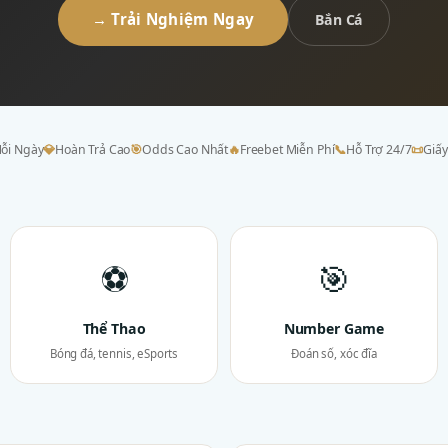
→ Trải Nghiệm Ngay
Bắn Cá
ỗi Ngày
💎
Hoàn Trả Cao
🎯
Odds Cao Nhất
🔥
Freebet Miễn Phí
📞
Hỗ Trợ 24/7
📜
Giấ
⚽
🎯
Thể Thao
Number Game
Bóng đá, tennis, eSports
Đoán số, xóc đĩa