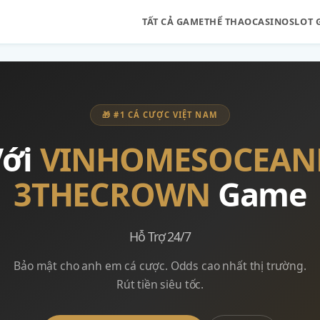
TẤT CẢ GAME
THỂ THAO
CASINO
SLOT 
🎁 #1 CÁ CƯỢC VIỆT NAM
Với
VINHOMESOCEAN
3THECROWN
Game
Hỗ Trợ 24/7
Bảo mật cho anh em cá cược. Odds cao nhất thị trường.
Rút tiền siêu tốc.