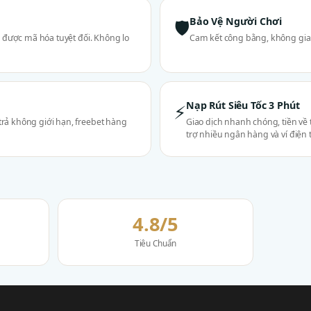
Bảo Vệ Người Chơi
🛡
h được mã hóa tuyệt đối. Không lo
Cam kết công bằng, không gian
Nạp Rút Siêu Tốc 3 Phút
⚡
rả không giới hạn, freebet hàng
Giao dịch nhanh chóng, tiền về 
trợ nhiều ngân hàng và ví điện 
4.8/5
Tiêu Chuẩn