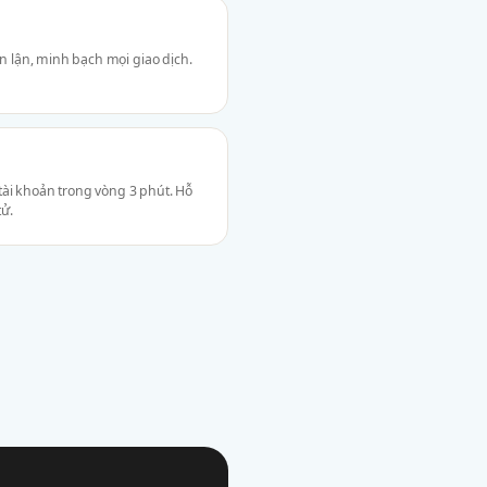
 lận, minh bạch mọi giao dịch.
tài khoản trong vòng 3 phút. Hỗ
tử.