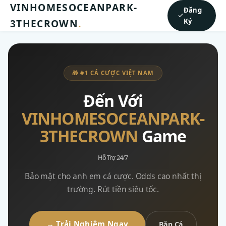
VINHOMESOCEANPARK-
Đăng
3THECROWN
.
Ký
🎁 #1 CÁ CƯỢC VIỆT NAM
Đến Với
VINHOMESOCEANPARK-
3THECROWN
Game
Hỗ Trợ 24/7
Bảo mật cho anh em cá cược. Odds cao nhất thị
trường. Rút tiền siêu tốc.
→ Trải Nghiệm Ngay
Bắn Cá