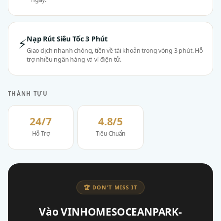
Nạp Rút Siêu Tốc 3 Phút
⚡
Giao dịch nhanh chóng, tiền về tài khoản trong vòng 3 phút. Hỗ
trợ nhiều ngân hàng và ví điện tử.
THÀNH TỰU
24/7
4.8/5
Hỗ Trợ
Tiêu Chuẩn
🏆 DON'T MISS IT
Vào VINHOMESOCEANPARK-