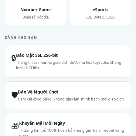
Number Game
eSports
Đoán số, xóc đĩa
LOL, Dota 2, CS:GO
DÀNH CHO BẠN
Bảo Mật SSL 256-bit
🔒
Thông tin cá nhân và giao dịch được mã hóa tuyệt đối. Không
lo rò rỉ dữ liệu.
Bảo Vệ Người Chơi
🛡
Cam kết công bằng, không gian lận, minh bạch mọi giao dịch.
Khuyến Mãi Mỗi Ngày
🎁
Thưởng tân thủ 100%, hoàn trả không giới hạn, freebet hàng
ngày.