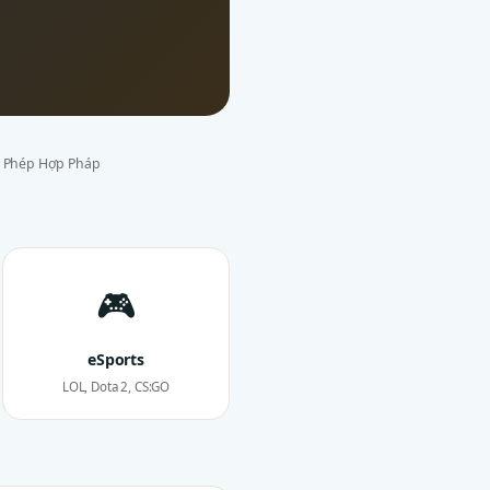
y Phép Hợp Pháp
🎮
eSports
LOL, Dota 2, CS:GO