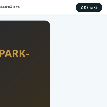
GAME
BẮN CÁ
Đăng Ký
PARK-