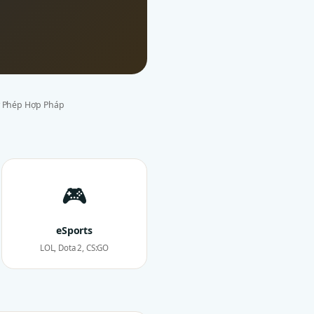
y Phép Hợp Pháp
🎮
eSports
LOL, Dota 2, CS:GO