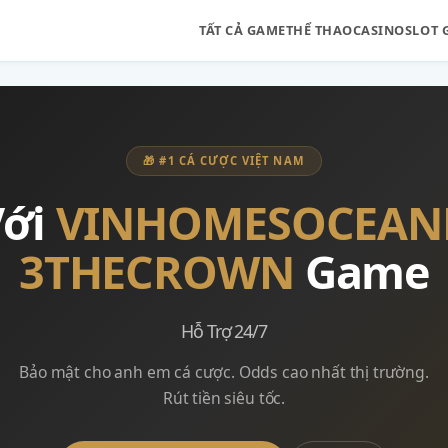
TẤT CẢ GAME
THỂ THAO
CASINO
SLOT 
🎁 #1 CÁ CƯỢC VIỆT NAM
Với
VINHOMESOCEAN
3THECROWN
Game
Hỗ Trợ 24/7
Bảo mật cho anh em cá cược. Odds cao nhất thị trường.
Rút tiền siêu tốc.