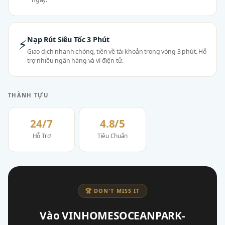
Nạp Rút Siêu Tốc 3 Phút
⚡
Giao dịch nhanh chóng, tiền về tài khoản trong vòng 3 phút. Hỗ
trợ nhiều ngân hàng và ví điện tử.
THÀNH TỰU
24/7
4.8/5
Hỗ Trợ
Tiêu Chuẩn
🏆 DON'T MISS IT
Vào VINHOMESOCEANPARK-