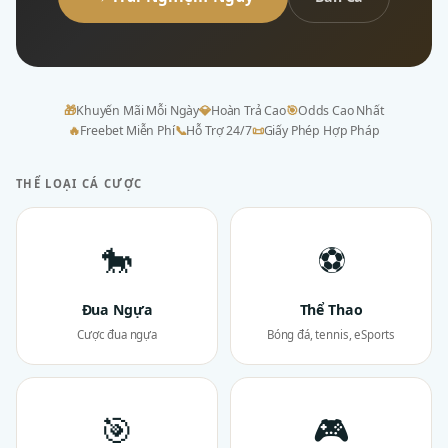
🎁
Khuyến Mãi Mỗi Ngày
💎
Hoàn Trả Cao
🎯
Odds Cao Nhất
🔥
Freebet Miễn Phí
📞
Hỗ Trợ 24/7
📜
Giấy Phép Hợp Pháp
THỂ LOẠI CÁ CƯỢC
🐎
⚽
Đua Ngựa
Thể Thao
Cược đua ngựa
Bóng đá, tennis, eSports
🎯
🎮