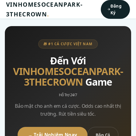
VINHOMESOCEANPARK-
Đăng
3THECROWN
.
Ký
🎁 #1 CÁ CƯỢC VIỆT NAM
Đến Với
VINHOMESOCEANPARK-
3THECROWN
Game
Hỗ Trợ 24/7
Bảo mật cho anh em cá cược. Odds cao nhất thị
trường. Rút tiền siêu tốc.
→ Trải Nghiệm Ngay
Bắn Cá