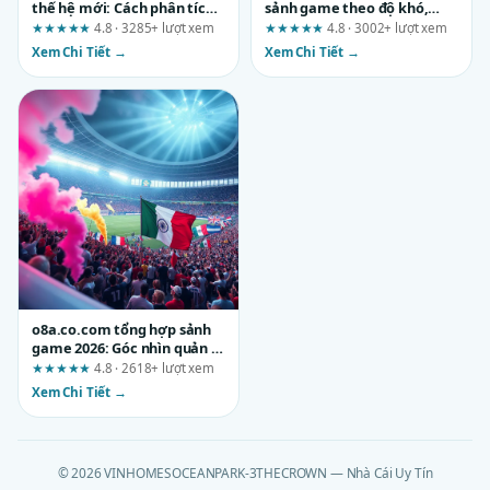
thế hệ mới: Cách phân tích
sảnh game theo độ khó,
luật, xác suất và mức biến
nhịp chơi và cách quản lý
★★★★★
4.8 · 3285+ lượt xem
★★★★★
4.8 · 3002+ lượt xem
động trước khi đặt cược
vốn thực tế
Xem Chi Tiết →
Xem Chi Tiết →
o8a.co.com tổng hợp sảnh
game 2026: Góc nhìn quản lý
vốn cho người chơi có kỷ
★★★★★
4.8 · 2618+ lượt xem
luật
Xem Chi Tiết →
© 2026 VINHOMESOCEANPARK-3THECROWN — Nhà Cái Uy Tín