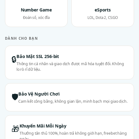
Number Game
eSports
Đoán số, xóc đĩa
LOL, Dota 2, CS:GO
DÀNH CHO BẠN
Bảo Mật SSL 256-bit
🔒
Thông tin cá nhân và giao dịch được mã hóa tuyệt đối. Không
lo rò rỉ dữ liệu.
Bảo Vệ Người Chơi
🛡
Cam kết công bằng, không gian lận, minh bạch mọi giao dịch.
Khuyến Mãi Mỗi Ngày
🎁
Thưởng tân thủ 100%, hoàn trả không giới hạn, freebet hàng
ngày.