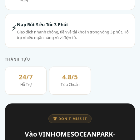
Nạp Rút Siêu Tốc 3 Phút
⚡
Giao dịch nhanh chóng, tiền về tài khoản trong vòng 3 phút. Hỗ
trợ nhiều ngân hàng và ví điện tử.
THÀNH TỰU
24/7
4.8/5
Hỗ Trợ
Tiêu Chuẩn
🏆 DON'T MISS IT
Vào VINHOMESOCEANPARK-