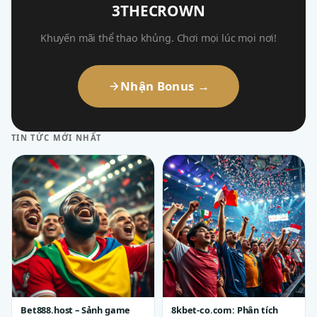
3THECROWN
Khuyến mãi thể thao khủng. Chơi mọi lúc mọi nơi!
Nhận Bonus →
TIN TỨC MỚI NHẤT
Bet888.host – Sảnh game
8kbet-co.com: Phân tích