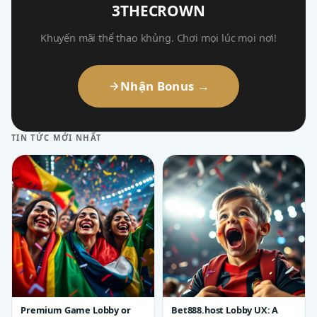
3THECROWN
Khuyến mãi thể thao khủng. Chơi mọi lúc mọi nơi!
Nhận Bonus →
TIN TỨC MỚI NHẤT
Premium Game Lobby or
Bet888.host Lobby UX: A