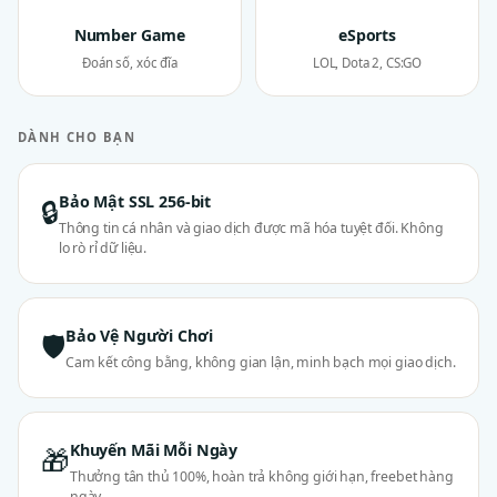
Number Game
eSports
Đoán số, xóc đĩa
LOL, Dota 2, CS:GO
DÀNH CHO BẠN
Bảo Mật SSL 256-bit
🔒
Thông tin cá nhân và giao dịch được mã hóa tuyệt đối. Không
lo rò rỉ dữ liệu.
Bảo Vệ Người Chơi
🛡
Cam kết công bằng, không gian lận, minh bạch mọi giao dịch.
Khuyến Mãi Mỗi Ngày
🎁
Thưởng tân thủ 100%, hoàn trả không giới hạn, freebet hàng
ngày.