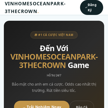
VINHOMESOCEANPARK-
Đăng
3THECROWN
.
Ký
🎁 #1 CÁ CƯỢC VIỆT NAM
Đến Với
VINHOMESOCEANPARK-
3THECROWN
Game
Hỗ Trợ 24/7
Bảo mật cho anh em cá cược. Odds cao nhất thị
trường. Rút tiền siêu tốc.
→ Trải Nghiệm Ngay
Bắn Cá