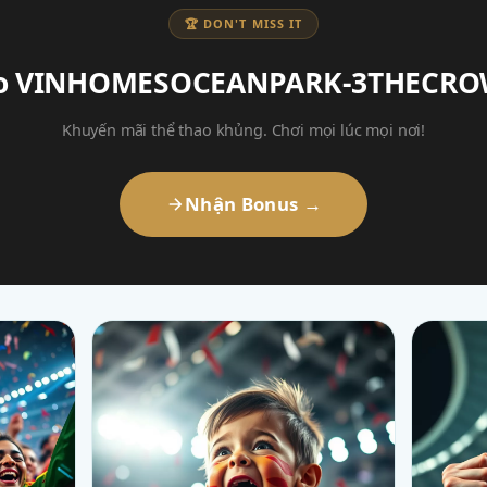
🏆 DON'T MISS IT
o VINHOMESOCEANPARK-3THECR
Khuyến mãi thể thao khủng. Chơi mọi lúc mọi nơi!
Nhận Bonus →