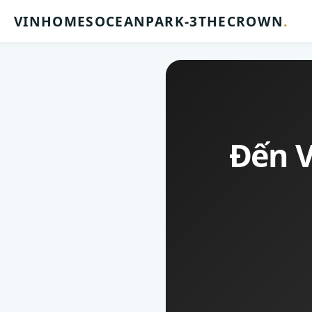
VINHOMESOCEANPARK-3THECROWN
.
Đến 