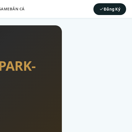
GAME
BẮN CÁ
Đăng Ký
PARK-