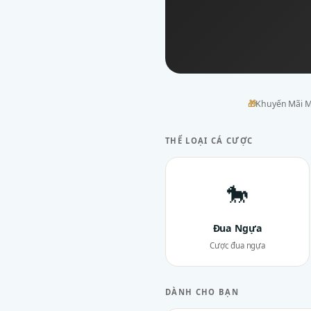
🎁
Khuyến Mãi M
THỂ LOẠI CÁ CƯỢC
🐎
Đua Ngựa
Cược đua ngựa
DÀNH CHO BẠN