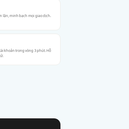
 lận, minh bạch mọi giao dịch.
tài khoản trong vòng 3 phút. Hỗ
tử.