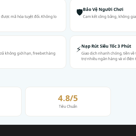
Bảo Vệ Người Chơi
🛡
h được mã hóa tuyệt đối. Không lo
Cam kết công bằng, không gian
Nạp Rút Siêu Tốc 3 Phút
⚡
rả không giới hạn, freebet hàng
Giao dịch nhanh chóng, tiền về 
trợ nhiều ngân hàng và ví điện 
4.8/5
Tiêu Chuẩn