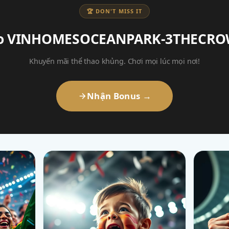
🏆 DON'T MISS IT
o VINHOMESOCEANPARK-3THECR
Khuyến mãi thể thao khủng. Chơi mọi lúc mọi nơi!
Nhận Bonus →