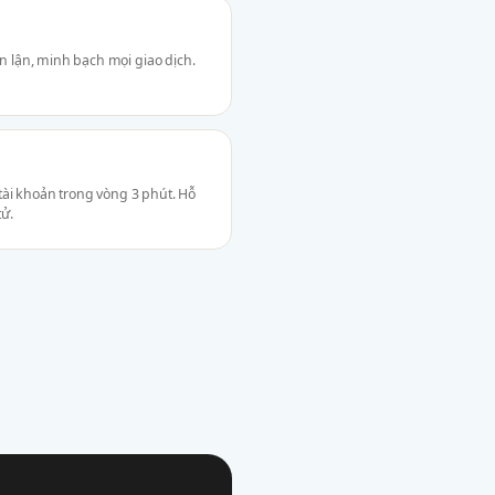
 lận, minh bạch mọi giao dịch.
tài khoản trong vòng 3 phút. Hỗ
tử.