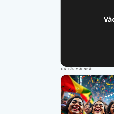
Và
TIN TỨC MỚI NHẤT