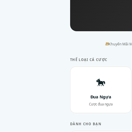
🎁
Khuyến Mãi M
THỂ LOẠI CÁ CƯỢC
🐎
Đua Ngựa
Cược đua ngựa
DÀNH CHO BẠN