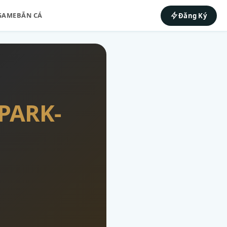
GAME
BẮN CÁ
Đăng Ký
PARK-