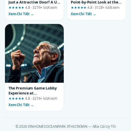
Just a Attractive Door? A UX
Point-by-Point Look at the
Review of the 8kbet
Premium Game Room
★★★★★
4.8 · 3279+ lượt xem
★★★★★
4.8 · 3128+ lượt xem
Experience
Xem Chi Tiết →
Xem Chi Tiết →
The Premium Game Lobby
Experience at
123b.furniture: What You
★★★★★
4.8 · 3274+ lượt xem
Expect Before Entering vs.
Xem Chi Tiết →
What You Must Verify
Yourself
© 2026 VINHOMESOCEANPARK-3THECROWN — Nhà Cái Uy Tín