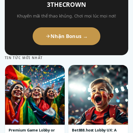
3THECROWN
Khuyến mãi thể thao khủng. Chơi mọi lúc mọi nơi!
Nhận Bonus →
TIN TỨC MỚI NHẤT
Premium Game Lobby or
Bet888.host Lobby UX: A