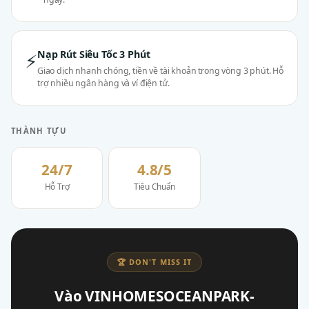
Nạp Rút Siêu Tốc 3 Phút
⚡
Giao dịch nhanh chóng, tiền về tài khoản trong vòng 3 phút. Hỗ
trợ nhiều ngân hàng và ví điện tử.
THÀNH TỰU
24/7
4.8/5
Hỗ Trợ
Tiêu Chuẩn
🏆 DON'T MISS IT
Vào VINHOMESOCEANPARK-