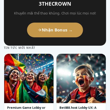
3THECROWN
Khuyến mãi thể thao khủng. Chơi mọi lúc mọi nơi!
Nhận Bonus →
TIN TỨC MỚI NHẤT
Premium Game Lobby or
Bet888.host Lobby UX: A