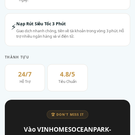
Nạp Rút Siêu Tốc 3 Phút
⚡
Giao dịch nhanh chóng, tiền về tài khoản trong vòng 3 phút. Hỗ
trợ nhiều ngân hàng và ví điện tử.
THÀNH TỰU
24/7
4.8/5
Hỗ Trợ
Tiêu Chuẩn
🏆 DON'T MISS IT
Vào VINHOMESOCEANPARK-