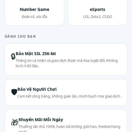
Number Game
eSports
Đoán số, xóc đĩa
LOL, Dota 2, CS:GO
DÀNH CHO BẠN
Bảo Mật SSL 256-bit
🔒
Thông tin cá nhân và giao dịch được mã hóa tuyệt đối. Không
lo rò rỉ dữ liệu.
Bảo Vệ Người Chơi
🛡
Cam kết công bằng, không gian lận, minh bạch mọi giao dịch.
Khuyến Mãi Mỗi Ngày
🎁
Thưởng tân thủ 100%, hoàn trả không giới hạn, freebet hàng
ngày.