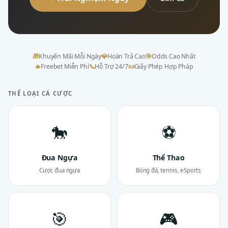
🎁
Khuyến Mãi Mỗi Ngày
💎
Hoàn Trả Cao
🎯
Odds Cao Nhất
🔥
Freebet Miễn Phí
📞
Hỗ Trợ 24/7
📜
Giấy Phép Hợp Pháp
THỂ LOẠI CÁ CƯỢC
🐎
⚽
Đua Ngựa
Thể Thao
Cược đua ngựa
Bóng đá, tennis, eSports
🎯
🎮