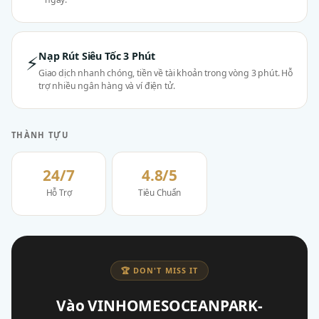
Nạp Rút Siêu Tốc 3 Phút
⚡
Giao dịch nhanh chóng, tiền về tài khoản trong vòng 3 phút. Hỗ
trợ nhiều ngân hàng và ví điện tử.
THÀNH TỰU
24/7
4.8/5
Hỗ Trợ
Tiêu Chuẩn
🏆 DON'T MISS IT
Vào VINHOMESOCEANPARK-