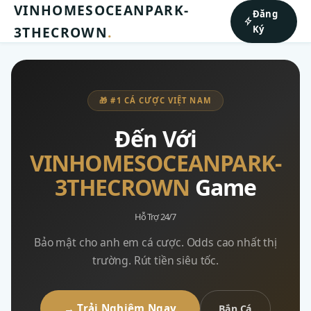
VINHOMESOCEANPARK-
Đăng
3THECROWN
.
Ký
🎁 #1 CÁ CƯỢC VIỆT NAM
Đến Với
VINHOMESOCEANPARK-
3THECROWN
Game
Hỗ Trợ 24/7
Bảo mật cho anh em cá cược. Odds cao nhất thị
trường. Rút tiền siêu tốc.
→ Trải Nghiệm Ngay
Bắn Cá