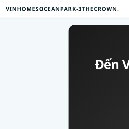
VINHOMESOCEANPARK-3THECROWN
.
Đến 