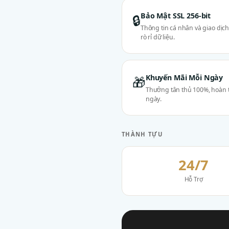
Bảo Mật SSL 256-bit
🔒
Thông tin cá nhân và giao dịc
rò rỉ dữ liệu.
Khuyến Mãi Mỗi Ngày
🎁
Thưởng tân thủ 100%, hoàn t
ngày.
THÀNH TỰU
24/7
Hỗ Trợ