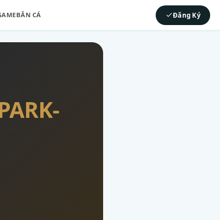
GAME
BẮN CÁ
Đăng Ký
PARK-