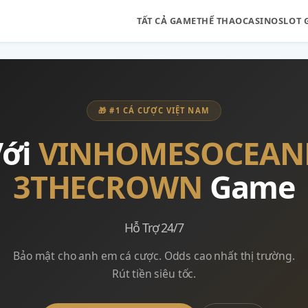
TẤT CẢ GAME
THỂ THAO
CASINO
SLOT 
🎁 #1 CÁ CƯỢC VIỆT NAM
Với
VINHOMESOCEAN
3THECROWN
Game
Hỗ Trợ 24/7
Bảo mật cho anh em cá cược. Odds cao nhất thị trường.
Rút tiền siêu tốc.