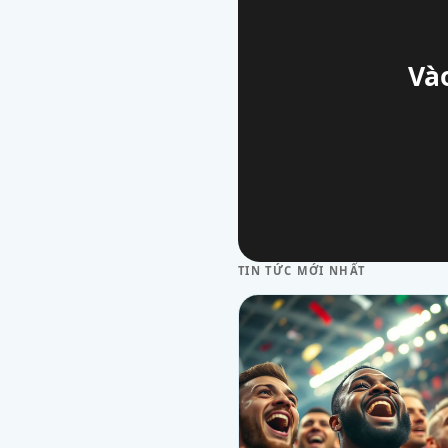
Và
TIN TỨC MỚI NHẤT