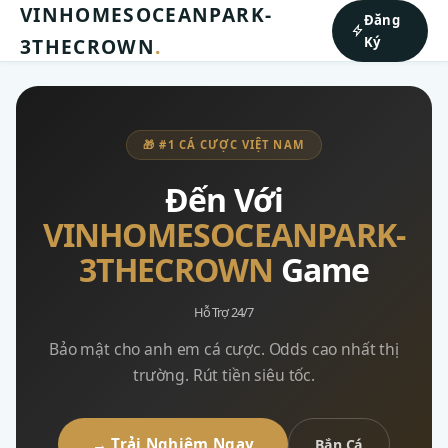
VINHOMESOCEANPARK-
Đăng
3THECROWN
.
Ký
🎁 #1 CÁ CƯỢC VIỆT NAM
Đến Với
VINHOMESOCEANPARK-
3THECROWN
Game
Hỗ Trợ 24/7
Bảo mật cho anh em cá cược. Odds cao nhất thị
trường. Rút tiền siêu tốc.
→ Trải Nghiệm Ngay
Bắn Cá