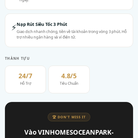
Nạp Rút Siêu Tốc 3 Phút
⚡
Giao dịch nhanh chóng, tiền về tài khoản trong vòng 3 phút. Hỗ
trợ nhiều ngân hàng và ví điện tử.
THÀNH TỰU
24/7
4.8/5
Hỗ Trợ
Tiêu Chuẩn
🏆 DON'T MISS IT
Vào VINHOMESOCEANPARK-