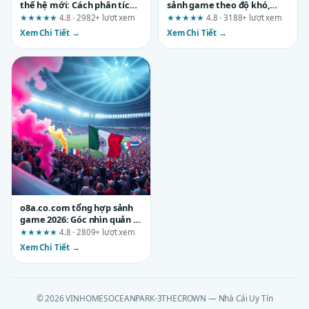
thế hệ mới: Cách phân tích
sảnh game theo độ khó,
luật, xác suất và mức biến
nhịp chơi và cách quản lý
★★★★★
4.8 · 2982+ lượt xem
★★★★★
4.8 · 3188+ lượt xem
động trước khi đặt cược
vốn thực tế
Xem Chi Tiết →
Xem Chi Tiết →
o8a.co.com tổng hợp sảnh
game 2026: Góc nhìn quản lý
vốn cho người chơi có kỷ
★★★★★
4.8 · 2809+ lượt xem
luật
Xem Chi Tiết →
© 2026 VINHOMESOCEANPARK-3THECROWN — Nhà Cái Uy Tín