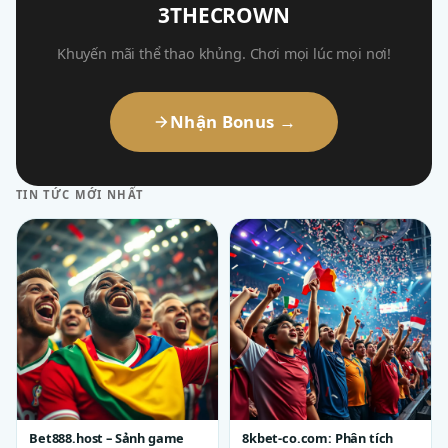
3THECROWN
Khuyến mãi thể thao khủng. Chơi mọi lúc mọi nơi!
Nhận Bonus →
TIN TỨC MỚI NHẤT
Bet888.host – Sảnh game
8kbet-co.com: Phân tích