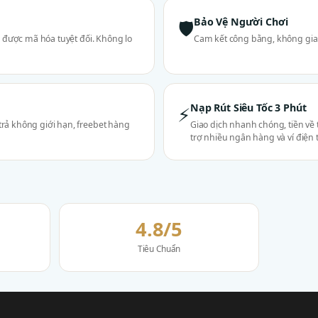
Bảo Vệ Người Chơi
🛡
h được mã hóa tuyệt đối. Không lo
Cam kết công bằng, không gian
Nạp Rút Siêu Tốc 3 Phút
⚡
rả không giới hạn, freebet hàng
Giao dịch nhanh chóng, tiền về 
trợ nhiều ngân hàng và ví điện 
4.8/5
Tiêu Chuẩn