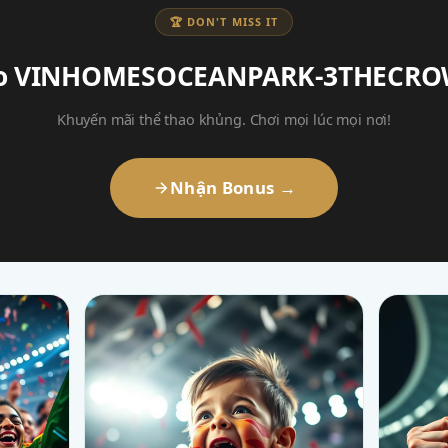
🏆 DON'T MISS IT
o VINHOMESOCEANPARK-3THECR
Khuyến mãi thể thao khủng. Chơi mọi lúc mọi nơi!
Nhận Bonus →