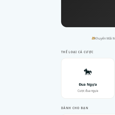
🎁
Khuyến Mãi M
THỂ LOẠI CÁ CƯỢC
🐎
Đua Ngựa
Cược đua ngựa
DÀNH CHO BẠN