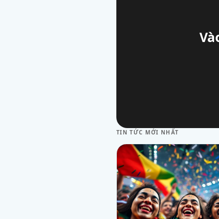
Và
TIN TỨC MỚI NHẤT