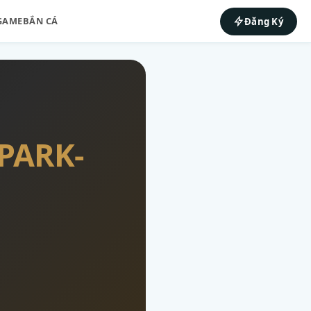
GAME
BẮN CÁ
Đăng Ký
PARK-