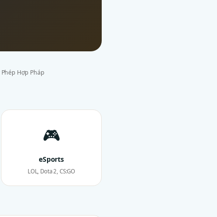
y Phép Hợp Pháp
🎮
eSports
LOL, Dota 2, CS:GO