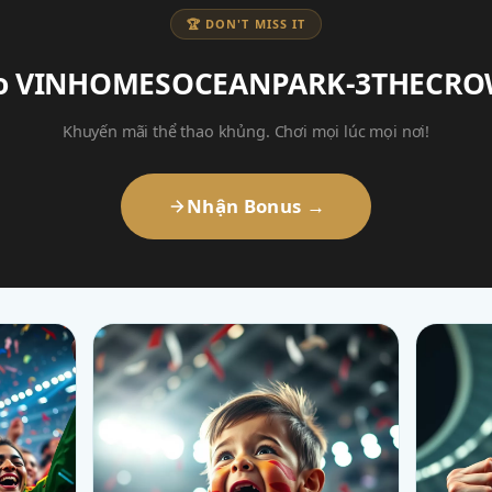
🏆 DON'T MISS IT
o VINHOMESOCEANPARK-3THECR
Khuyến mãi thể thao khủng. Chơi mọi lúc mọi nơi!
Nhận Bonus →