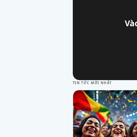
Và
TIN TỨC MỚI NHẤT