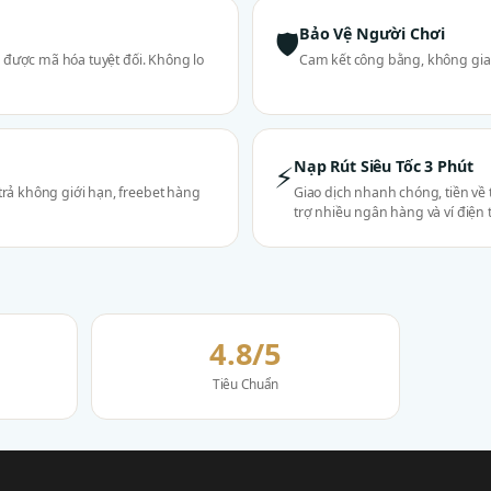
Bảo Vệ Người Chơi
🛡
h được mã hóa tuyệt đối. Không lo
Cam kết công bằng, không gian
Nạp Rút Siêu Tốc 3 Phút
⚡
rả không giới hạn, freebet hàng
Giao dịch nhanh chóng, tiền về 
trợ nhiều ngân hàng và ví điện 
4.8/5
Tiêu Chuẩn