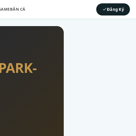
GAME
BẮN CÁ
Đăng Ký
PARK-