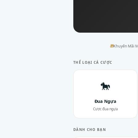
🎁
Khuyến Mãi M
THỂ LOẠI CÁ CƯỢC
🐎
Đua Ngựa
Cược đua ngựa
DÀNH CHO BẠN