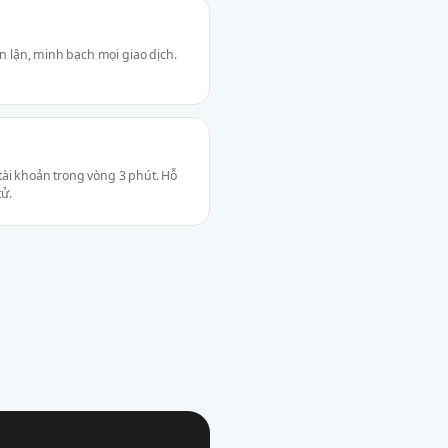
 lận, minh bạch mọi giao dịch.
tài khoản trong vòng 3 phút. Hỗ
tử.