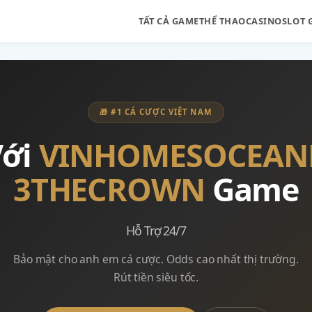
TẤT CẢ GAME
THỂ THAO
CASINO
SLOT 
🎁 #1 CÁ CƯỢC VIỆT NAM
Với
VINHOMESOCEAN
3THECROWN
Game
Hỗ Trợ 24/7
Bảo mật cho anh em cá cược. Odds cao nhất thị trường.
Rút tiền siêu tốc.