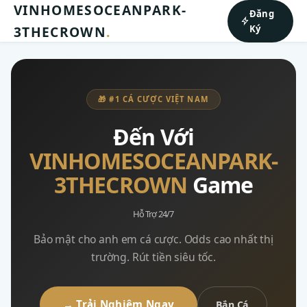
VINHOMESOCEANPARK-
Đăng
3THECROWN
.
Ký
🎁 #1 CÁ CƯỢC VIỆT NAM
Đến Với
VINHOMESOCEANPARK-
3THECROWN
Game
Hỗ Trợ 24/7
Bảo mật cho anh em cá cược. Odds cao nhất thị
trường. Rút tiền siêu tốc.
→ Trải Nghiệm Ngay
Bắn Cá