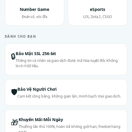
Number Game
eSports
Đoán số, xóc đĩa
LOL, Dota 2, CS:GO
DÀNH CHO BẠN
Bảo Mật SSL 256-bit
🔒
Thông tin cá nhân và giao dịch được mã hóa tuyệt đối. Không
lo rò rỉ dữ liệu.
Bảo Vệ Người Chơi
🛡
Cam kết công bằng, không gian lận, minh bạch mọi giao dịch.
Khuyến Mãi Mỗi Ngày
🎁
Thưởng tân thủ 100%, hoàn trả không giới hạn, freebet hàng
ngày.