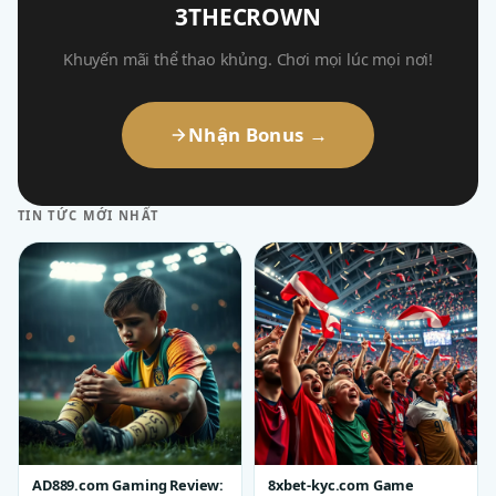
3THECROWN
Khuyến mãi thể thao khủng. Chơi mọi lúc mọi nơi!
Nhận Bonus →
TIN TỨC MỚI NHẤT
AD889.com Gaming Review:
8xbet-kyc.com Game