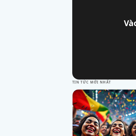
Và
TIN TỨC MỚI NHẤT