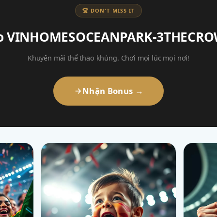
🏆 DON'T MISS IT
o VINHOMESOCEANPARK-3THECR
Khuyến mãi thể thao khủng. Chơi mọi lúc mọi nơi!
Nhận Bonus →