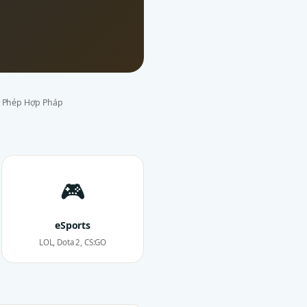
y Phép Hợp Pháp
🎮
eSports
LOL, Dota 2, CS:GO