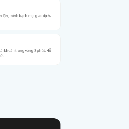
 lận, minh bạch mọi giao dịch.
tài khoản trong vòng 3 phút. Hỗ
tử.