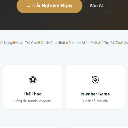
→ Trải Nghiệm Ngay
Bắn Cá
ỗi Ngày
💎
Hoàn Trả Cao
🎯
Odds Cao Nhất
🔥
Freebet Miễn Phí
📞
Hỗ Trợ 24/7
📜
Giấ
⚽
🎯
Thể Thao
Number Game
Bóng đá, tennis, eSports
Đoán số, xóc đĩa