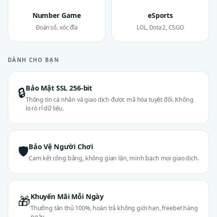
Number Game
eSports
Đoán số, xóc đĩa
LOL, Dota 2, CS:GO
DÀNH CHO BẠN
Bảo Mật SSL 256-bit
🔒
Thông tin cá nhân và giao dịch được mã hóa tuyệt đối. Không
lo rò rỉ dữ liệu.
Bảo Vệ Người Chơi
🛡
Cam kết công bằng, không gian lận, minh bạch mọi giao dịch.
Khuyến Mãi Mỗi Ngày
🎁
Thưởng tân thủ 100%, hoàn trả không giới hạn, freebet hàng
ngày.