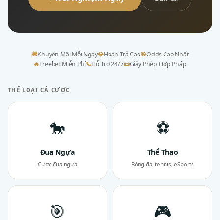
🎁
Khuyến Mãi Mỗi Ngày
💎
Hoàn Trả Cao
🎯
Odds Cao Nhất
🔥
Freebet Miễn Phí
📞
Hỗ Trợ 24/7
📜
Giấy Phép Hợp Pháp
THỂ LOẠI CÁ CƯỢC
🐎
⚽
Đua Ngựa
Thể Thao
Cược đua ngựa
Bóng đá, tennis, eSports
🎯
🎮