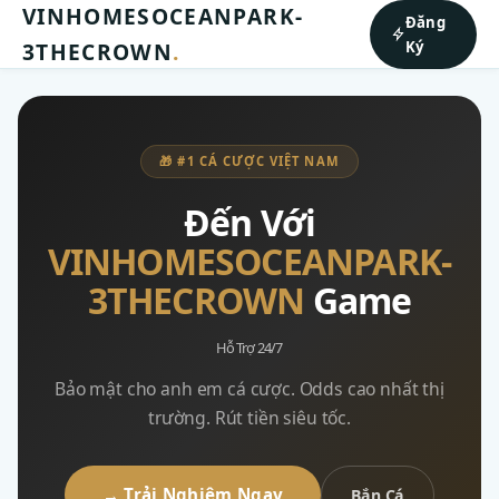
VINHOMESOCEANPARK-
Đăng
3THECROWN
.
Ký
🎁 #1 CÁ CƯỢC VIỆT NAM
Đến Với
VINHOMESOCEANPARK-
3THECROWN
Game
Hỗ Trợ 24/7
Bảo mật cho anh em cá cược. Odds cao nhất thị
trường. Rút tiền siêu tốc.
→ Trải Nghiệm Ngay
Bắn Cá