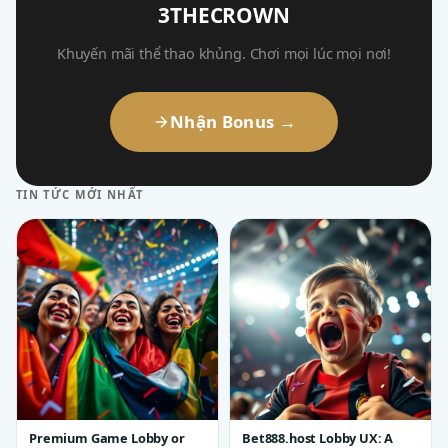
3THECROWN
Khuyến mãi thể thao khủng. Chơi mọi lúc mọi nơi!
Nhận Bonus →
TIN TỨC MỚI NHẤT
Premium Game Lobby or
Bet888.host Lobby UX: A