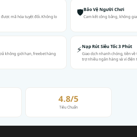
Bảo Vệ Người Chơi
🛡
h được mã hóa tuyệt đối. Không lo
Cam kết công bằng, không gian
Nạp Rút Siêu Tốc 3 Phút
⚡
rả không giới hạn, freebet hàng
Giao dịch nhanh chóng, tiền về 
trợ nhiều ngân hàng và ví điện 
4.8/5
Tiêu Chuẩn