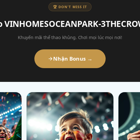
🏆 DON'T MISS IT
o VINHOMESOCEANPARK-3THECR
Khuyến mãi thể thao khủng. Chơi mọi lúc mọi nơi!
Nhận Bonus →