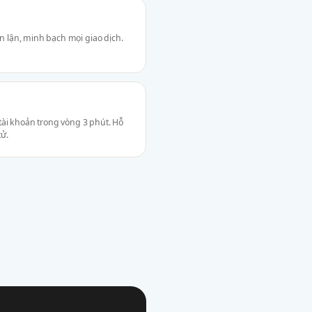
 lận, minh bạch mọi giao dịch.
tài khoản trong vòng 3 phút. Hỗ
tử.