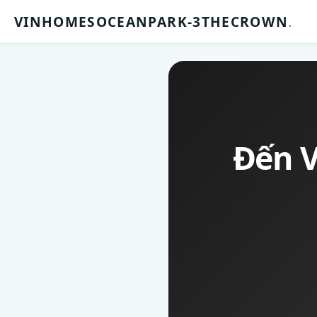
VINHOMESOCEANPARK-3THECROWN
.
Đến 