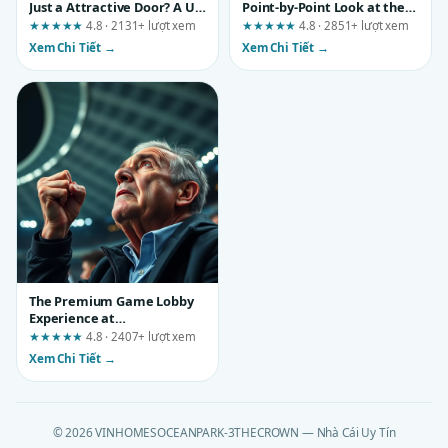
Just a Attractive Door? A UX
Point-by-Point Look at the
Review of the 8kbet
Premium Game Room
★★★★★
4.8 · 2131+ lượt xem
★★★★★
4.8 · 2851+ lượt xem
Experience
Xem Chi Tiết →
Xem Chi Tiết →
The Premium Game Lobby
Experience at
123b.furniture: What You
★★★★★
4.8 · 2407+ lượt xem
Expect Before Entering vs.
Xem Chi Tiết →
What You Must Verify
Yourself
© 2026 VINHOMESOCEANPARK-3THECROWN — Nhà Cái Uy Tín