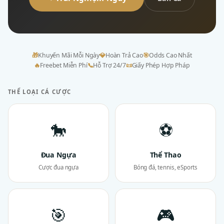
🎁
Khuyến Mãi Mỗi Ngày
💎
Hoàn Trả Cao
🎯
Odds Cao Nhất
🔥
Freebet Miễn Phí
📞
Hỗ Trợ 24/7
📜
Giấy Phép Hợp Pháp
THỂ LOẠI CÁ CƯỢC
🐎
⚽
Đua Ngựa
Thể Thao
Cược đua ngựa
Bóng đá, tennis, eSports
🎯
🎮