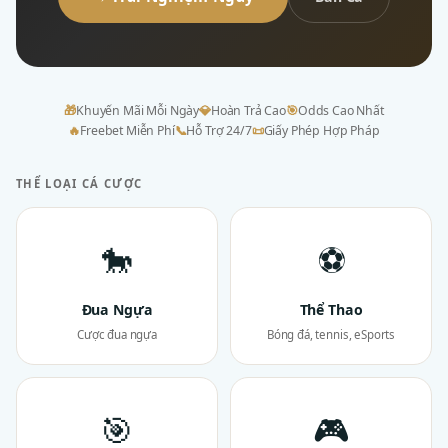
🎁
Khuyến Mãi Mỗi Ngày
💎
Hoàn Trả Cao
🎯
Odds Cao Nhất
🔥
Freebet Miễn Phí
📞
Hỗ Trợ 24/7
📜
Giấy Phép Hợp Pháp
THỂ LOẠI CÁ CƯỢC
🐎
⚽
Đua Ngựa
Thể Thao
Cược đua ngựa
Bóng đá, tennis, eSports
🎯
🎮