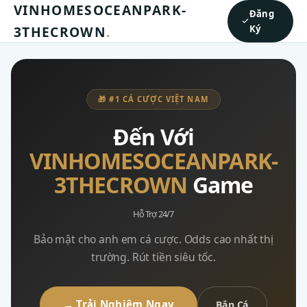
VINHOMESOCEANPARK-
Đăng
3THECROWN
.
Ký
🎁 #1 CÁ CƯỢC VIỆT NAM
Đến Với
VINHOMESOCEANPARK-
3THECROWN
Game
Hỗ Trợ 24/7
Bảo mật cho anh em cá cược. Odds cao nhất thị
trường. Rút tiền siêu tốc.
→ Trải Nghiệm Ngay
Bắn Cá