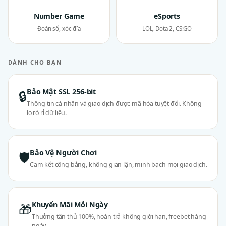
Number Game
eSports
Đoán số, xóc đĩa
LOL, Dota 2, CS:GO
DÀNH CHO BẠN
Bảo Mật SSL 256-bit
🔒
Thông tin cá nhân và giao dịch được mã hóa tuyệt đối. Không
lo rò rỉ dữ liệu.
Bảo Vệ Người Chơi
🛡
Cam kết công bằng, không gian lận, minh bạch mọi giao dịch.
Khuyến Mãi Mỗi Ngày
🎁
Thưởng tân thủ 100%, hoàn trả không giới hạn, freebet hàng
ngày.