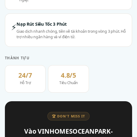
Nạp Rút Siêu Tốc 3 Phút
⚡
Giao dịch nhanh chóng, tiền về tài khoản trong vòng 3 phút. Hỗ
trợ nhiều ngân hàng và ví điện tử.
THÀNH TỰU
24/7
4.8/5
Hỗ Trợ
Tiêu Chuẩn
🏆 DON'T MISS IT
Vào VINHOMESOCEANPARK-