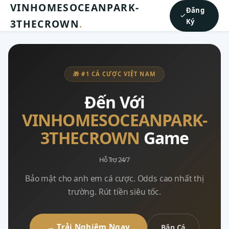
VINHOMESOCEANPARK-
Đăng
3THECROWN
.
Ký
🎁 #1 CÁ CƯỢC VIỆT NAM
Đến Với
VINHOMESOCEANPARK-
3THECROWN
Game
Hỗ Trợ 24/7
Bảo mật cho anh em cá cược. Odds cao nhất thị
trường. Rút tiền siêu tốc.
→ Trải Nghiệm Ngay
Bắn Cá