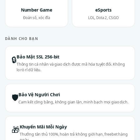
Number Game
eSports
Đoán số, xóc đĩa
LOL, Dota 2, CS:GO
DÀNH CHO BẠN
Bảo Mật SSL 256-bit
🔒
Thông tin cá nhân và giao dịch được mã hóa tuyệt đối. Không
lo rò rỉ dữ liệu.
Bảo Vệ Người Chơi
🛡
Cam kết công bằng, không gian lận, minh bạch mọi giao dịch.
Khuyến Mãi Mỗi Ngày
🎁
Thưởng tân thủ 100%, hoàn trả không giới hạn, freebet hàng
ngày.