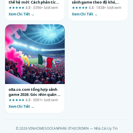
thế hệ mới: Cách phân tích
sảnh game theo độ khó,
luật, xác suất và mức biến
nhịp chơi và cách quản lý
★★★★★
4.8 · 3396+ lượt xem
★★★★★
4.8 · 1838+ lượt xem
động trước khi đặt cược
vốn thực tế
Xem Chi Tiết →
Xem Chi Tiết →
o8a.co.com tổng hợp sảnh
game 2026: Góc nhìn quản lý
vốn cho người chơi có kỷ
★★★★★
4.8 · 3081+ lượt xem
luật
Xem Chi Tiết →
© 2026 VINHOMESOCEANPARK-3THECROWN — Nhà Cái Uy Tín