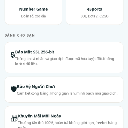
Number Game
eSports
Đoán số, xóc đĩa
LOL, Dota 2, CS:GO
DÀNH CHO BẠN
Bảo Mật SSL 256-bit
🔒
Thông tin cá nhân và giao dịch được mã hóa tuyệt đối. Không
lo rò rỉ dữ liệu.
Bảo Vệ Người Chơi
🛡
Cam kết công bằng, không gian lận, minh bạch mọi giao dịch.
Khuyến Mãi Mỗi Ngày
🎁
Thưởng tân thủ 100%, hoàn trả không giới hạn, freebet hàng
ngày.