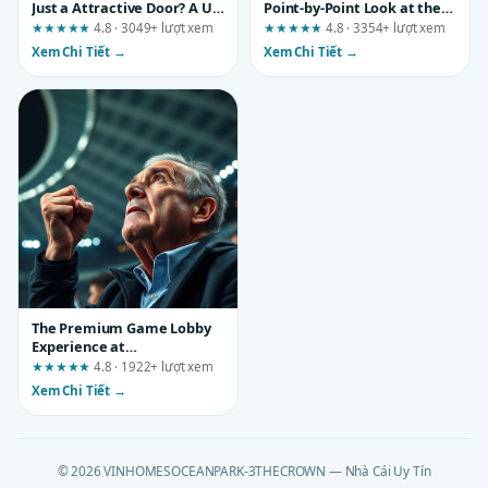
Just a Attractive Door? A UX
Point-by-Point Look at the
Review of the 8kbet
Premium Game Room
★★★★★
4.8 · 3049+ lượt xem
★★★★★
4.8 · 3354+ lượt xem
Experience
Xem Chi Tiết →
Xem Chi Tiết →
The Premium Game Lobby
Experience at
123b.furniture: What You
★★★★★
4.8 · 1922+ lượt xem
Expect Before Entering vs.
Xem Chi Tiết →
What You Must Verify
Yourself
© 2026 VINHOMESOCEANPARK-3THECROWN — Nhà Cái Uy Tín