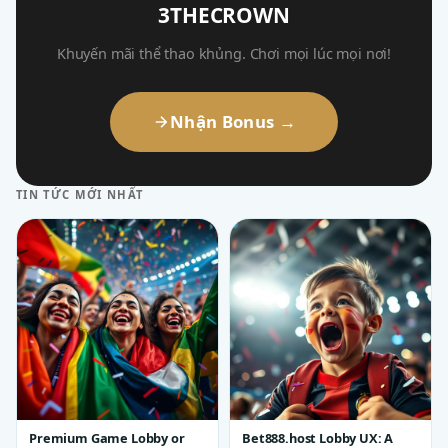
3THECROWN
Khuyến mãi thể thao khủng. Chơi mọi lúc mọi nơi!
Nhận Bonus →
TIN TỨC MỚI NHẤT
Premium Game Lobby or
Bet888.host Lobby UX: A