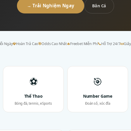
→ Trải Nghiệm Ngay
Bắn Cá
ỗi Ngày
💎
Hoàn Trả Cao
🎯
Odds Cao Nhất
🔥
Freebet Miễn Phí
📞
Hỗ Trợ 24/7
📜
Giấ
⚽
🎯
Thể Thao
Number Game
Bóng đá, tennis, eSports
Đoán số, xóc đĩa