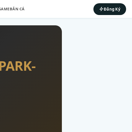
GAME
BẮN CÁ
Đăng Ký
PARK-